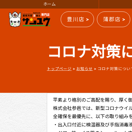
ホーム
豊川店 >
蒲郡店 >
コロナ対策
トップページ
>
お知らせ
>
コロナ対策につい
平素より格別のご高配を賜り、厚く
株式会社参邑では、新型コロナウイ
全確保を最優先に、以下の取り組み
・出入口付近に検温器及び手指消毒