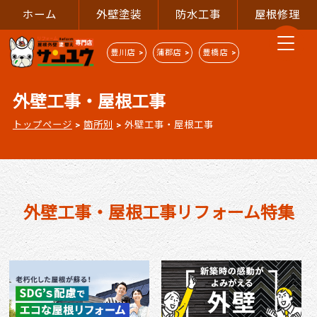
ホーム
外壁塗装
防水工事
屋根修理
豊川店 >
蒲郡店 >
豊橋店 >
外壁工事・屋根工事
トップページ
>
箇所別
>
外壁工事・屋根工事
外壁工事・屋根工事リフォーム特集