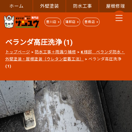
ホーム
外壁塗装
防水工事
屋根修理
豊川店 >
蒲郡店 >
豊橋店 >
ベランダ高圧洗浄 (1)
トップページ
>
防水工事＋雨漏り補修
>
K様邸 ベランダ防水・
外壁塗装・屋根塗装（ウレタン密着工法）
>
ベランダ高圧洗浄
(1)