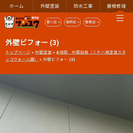
ホーム
外壁塗装
防水工事
屋根修理
豊川店 >
蒲郡店 >
豊橋店 >
外壁ビフォー (3)
トップページ
>
外壁塗装
>
K様邸 外壁貼替（ニチハ無塗装スタ
ッコウォール調）
>
外壁ビフォー (3)