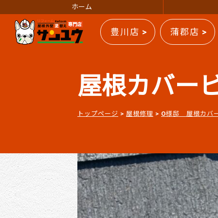
ホーム
豊川店 >
蒲郡店 >
屋根カバービフ
トップページ
>
屋根修理
>
O様邸 屋根カバ