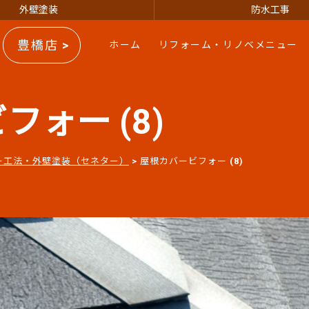
外壁塗装
防水工事
豊橋店 >
ホーム
リフォーム・リノベメニュー
ォー (8)
ー工法・外壁塗装（セネター）
>
屋根カバービフォー (8)