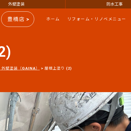
外壁塗装
防水工事
豊橋店 >
ホーム
リフォーム・リノベメニュー
2)
外壁塗装（GAINA）
>
屋根上塗り (2)