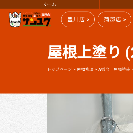
ホーム
豊川店 >
蒲郡店 >
屋根上塗り (
トップページ
>
屋根修理
>
A様邸 屋根塗装・