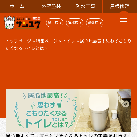
ホーム
外壁塗装
防水工事
屋根修理
豊川店 >
蒲郡店 >
豊橋店 >
トップページ
>
特集ページ
>
トイレ
>
居心地最高！思わずこもり
たくなるトイレとは？
居心地よくて、ずっといたくなるトイレの定義をお伝え