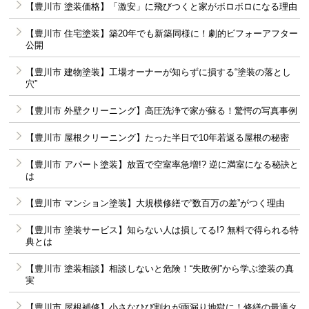
【豊川市 塗装価格】「激安」に飛びつくと家がボロボロになる理由
【豊川市 住宅塗装】築20年でも新築同様に！劇的ビフォーアフター
公開
【豊川市 建物塗装】工場オーナーが知らずに損する“塗装の落とし
穴”
【豊川市 外壁クリーニング】高圧洗浄で家が蘇る！驚愕の写真事例
【豊川市 屋根クリーニング】たった半日で10年若返る屋根の秘密
【豊川市 アパート塗装】放置で空室率急増!? 逆に満室になる秘訣と
は
【豊川市 マンション塗装】大規模修繕で“数百万の差”がつく理由
【豊川市 塗装サービス】知らない人は損してる!? 無料で得られる特
典とは
【豊川市 塗装相談】相談しないと危険！“失敗例”から学ぶ塗装の真
実
【豊川市 屋根補修】小さなひび割れが雨漏り地獄に！修繕の最適タ