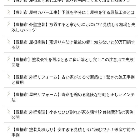
【豊川市 屋根葺き直し工事】瓦を再利用して安く済ませる裏テク
【豊川市 屋根カバー工事】予算を半分に！屋根を守る最新工法とは
【豊橋市 外壁塗装】放置すると家がボロボロに!? 見積もり相場と失
敗しないコツ
【豊橋市 屋根塗装】雨漏りを防ぐ最後の砦！知らないと30万円損す
る話
【豊橋市】塗装会社を選ぶときに多い落とし穴！この注意点で失敗
回避
【豊橋市 外壁リフォーム】古い家がまるで新築に！驚きの施工事例
と費用
【豊橋市 屋根リフォーム】寿命を縮める危険な行動と正しいメンテ
法
【豊橋市 外壁修理】小さなひび割れが家を壊す!? 修繕費3倍の実例
公開
【豊橋市 塗装見積もり】安すぎる見積もりに潜むワナ！破産寸前の
事例