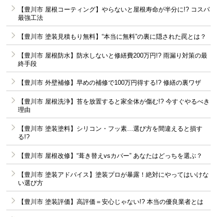
【豊川市 屋根コーティング】やらないと屋根寿命が半分に!? コスパ
最強工法
【豊川市 塗装見積もり無料】“本当に無料”の裏に隠された罠とは？
【豊川市 屋根防水】防水しないと修繕費200万円!? 雨漏り対策の最
終手段
【豊川市 外壁補修】早めの補修で100万円得する!? 修繕の裏ワザ
【豊川市 屋根洗浄】苔を放置すると家全体が傷む!? 今すぐやるべき
理由
【豊川市 塗装塗料】シリコン・フッ素…選び方を間違えると損す
る!?
【豊川市 屋根改修】“葺き替えvsカバー” あなたはどっちを選ぶ？
【豊川市 塗装アドバイス】塗装プロが暴露！絶対にやってはいけな
い選び方
【豊川市 塗装評価】高評価＝安心じゃない!? 本当の優良業者とは