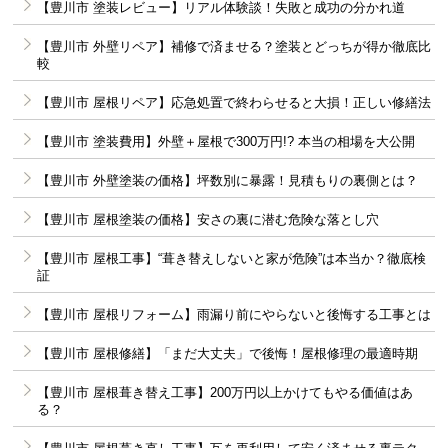
【豊川市 塗装レビュー】リアル体験談！失敗と成功の分かれ道
【豊川市 外壁リペア】補修で済ませる？塗装とどっちが得か徹底比
較
【豊川市 屋根リペア】応急処置で終わらせると大損！正しい修繕法
【豊川市 塗装費用】外壁＋屋根で300万円!? 本当の相場を大公開
【豊川市 外壁塗装の価格】坪数別に暴露！見積もりの裏側とは？
【豊川市 屋根塗装の価格】安さの裏に潜む危険な落とし穴
【豊川市 屋根工事】“葺き替えしないと家が危険”は本当か？徹底検
証
【豊川市 屋根リフォーム】雨漏り前にやらないと後悔する工事とは
【豊川市 屋根修繕】「まだ大丈夫」で後悔！屋根修理の最適時期
【豊川市 屋根葺き替え工事】200万円以上かけてもやる価値はあ
る？