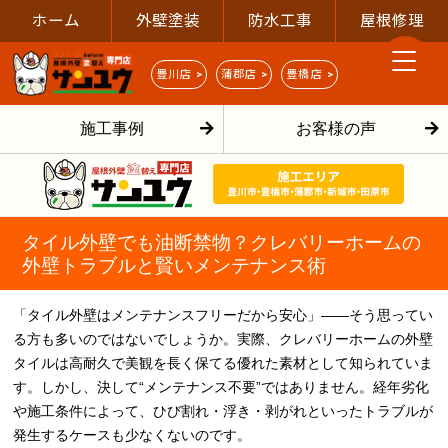
ホーム
外壁塗装
防水工事
屋根修理
豊川店 >
蒲郡店 >
豊橋店 >
施工事例
お客様の声
タイル外壁でも油断禁物？クレバリーホームの
外壁トラブルと賢いメンテナンス術
「タイル外壁はメンテナンスフリーだから安心」――そう思ってい
る方も多いのではないでしょうか。実際、クレバリーホームの外壁
タイルは高耐久で美観を長く保てる優れた素材として知られていま
す。しかし、決して“メンテナンス不要”ではありません。経年劣化
や施工条件によって、ひび割れ・浮き・剥がれといったトラブルが
発生するケースも少なくないのです。