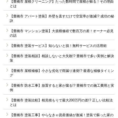
【豊橋市 屋根クリーニング】たった数時間で屋根が蘇る！その理由
とは
【豊橋市 アパート塗装】外壁を直すだけで空室率が激減!? 成功の秘
訣
【豊橋市 マンション塗装】大規模修繕で数百万の差！オーナー必見
の話
【豊橋市 塗装サービス】知らないと損！無料サービスの活用術
【豊橋市 塗装相談】相談しないと大失敗!? 豊橋市で多い実例と解決
策
【豊橋市 屋根補修】小さな劣化で雨漏り連発!? 最適な補修タイミン
グ
【豊橋市 防水工事】放置すると家が腐る!? 豊橋市での施工費用と実
例
【豊橋市 塗装比較】相見積もりで最大200万円の差!? 正しい比較法
とは
【豊橋市 塗装工事】やらなきゃ資産価値が激減！塗装で蘇った家の