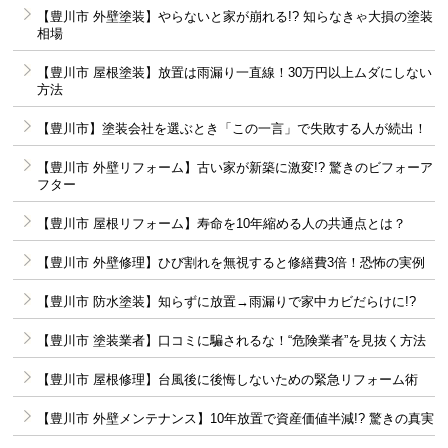
【豊川市 外壁塗装】やらないと家が崩れる!? 知らなきゃ大損の塗装
相場
【豊川市 屋根塗装】放置は雨漏り一直線！30万円以上ムダにしない
方法
【豊川市】塗装会社を選ぶとき「この一言」で失敗する人が続出！
【豊川市 外壁リフォーム】古い家が新築に激変!? 驚きのビフォーア
フター
【豊川市 屋根リフォーム】寿命を10年縮める人の共通点とは？
【豊川市 外壁修理】ひび割れを無視すると修繕費3倍！恐怖の実例
【豊川市 防水塗装】知らずに放置→雨漏りで家中カビだらけに!?
【豊川市 塗装業者】口コミに騙されるな！“危険業者”を見抜く方法
【豊川市 屋根修理】台風後に後悔しないための緊急リフォーム術
【豊川市 外壁メンテナンス】10年放置で資産価値半減!? 驚きの真実