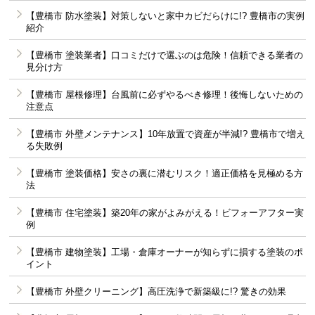
【豊橋市 防水塗装】対策しないと家中カビだらけに!? 豊橋市の実例
紹介
【豊橋市 塗装業者】口コミだけで選ぶのは危険！信頼できる業者の
見分け方
【豊橋市 屋根修理】台風前に必ずやるべき修理！後悔しないための
注意点
【豊橋市 外壁メンテナンス】10年放置で資産が半減!? 豊橋市で増え
る失敗例
【豊橋市 塗装価格】安さの裏に潜むリスク！適正価格を見極める方
法
【豊橋市 住宅塗装】築20年の家がよみがえる！ビフォーアフター実
例
【豊橋市 建物塗装】工場・倉庫オーナーが知らずに損する塗装のポ
イント
【豊橋市 外壁クリーニング】高圧洗浄で新築級に!? 驚きの効果