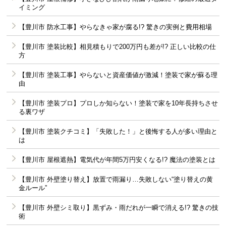
イミング
【豊川市 防水工事】やらなきゃ家が腐る!? 驚きの実例と費用相場
【豊川市 塗装比較】相見積もりで200万円も差が!? 正しい比較の仕
方
【豊川市 塗装工事】やらないと資産価値が激減！塗装で家が蘇る理
由
【豊川市 塗装プロ】プロしか知らない！塗装で家を10年長持ちさせ
る裏ワザ
【豊川市 塗装クチコミ】「失敗した！」と後悔する人が多い理由と
は
【豊川市 屋根遮熱】電気代が年間5万円安くなる!? 魔法の塗装とは
【豊川市 外壁塗り替え】放置で雨漏り…失敗しない“塗り替えの黄
金ルール”
【豊川市 外壁シミ取り】黒ずみ・雨だれが一瞬で消える!? 驚きの技
術