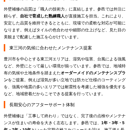
外壁補修の品質は「職人の技術力」に直結します。参邑では外注に
頼らず、
自社で育成した熟練職人
が直接施工を担当。これにより、
安定した品質を維持できるとともに、現場での柔軟な対応が可能に
なります。例えばタイルの色合わせや細部の仕上げなど、見た目の
美観まで配慮した施工を心がけています。
東三河の気候に合わせたメンテナンス提案
豊川市を中心とする東三河エリアは、湿気や塩害、台風による強風
など、外壁にとって厳しい環境が揃っています。参邑では、地域特
有の気候や土地条件を踏まえた
オーダーメイドのメンテナンスプラ
ン
をご提案。例えば湿気が多い立地では防カビ仕様のコーティング
を、強風や地震の多いエリアでは耐震性を考慮した補強を優先する
など、地域密着だからこそできる提案を行っています。
長期安心のアフターサポート体制
外壁補修は「工事して終わり」ではなく、完了後の点検やメンテナ
ンスが住まいの寿命を大きく左右します。参邑では、
1年・3年・5
年・7年・10年
といった定期点検スケジュールを設け、施工後も長