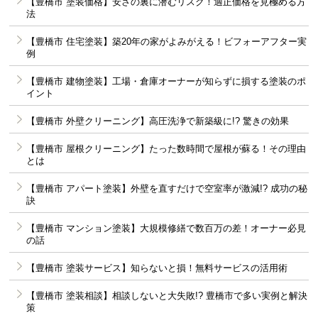
【豊橋市 塗装価格】安さの裏に潜むリスク！適正価格を見極める方
法
【豊橋市 住宅塗装】築20年の家がよみがえる！ビフォーアフター実
例
【豊橋市 建物塗装】工場・倉庫オーナーが知らずに損する塗装のポ
イント
【豊橋市 外壁クリーニング】高圧洗浄で新築級に!? 驚きの効果
【豊橋市 屋根クリーニング】たった数時間で屋根が蘇る！その理由
とは
【豊橋市 アパート塗装】外壁を直すだけで空室率が激減!? 成功の秘
訣
【豊橋市 マンション塗装】大規模修繕で数百万の差！オーナー必見
の話
【豊橋市 塗装サービス】知らないと損！無料サービスの活用術
【豊橋市 塗装相談】相談しないと大失敗!? 豊橋市で多い実例と解決
策