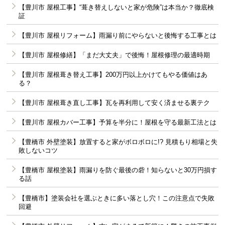
【豊川市 屋根工事】“葺き替えしないと家が危険”は本当か？徹底検
証
【豊川市 屋根リフォーム】雨漏り前にやらないと後悔する工事とは
【豊川市 屋根修繕】「まだ大丈夫」で後悔！屋根修理の最適時期
【豊川市 屋根葺き替え工事】200万円以上かけてもやる価値はあ
る？
【豊川市 屋根葺き直し工事】瓦を再利用して安く済ませる裏テク
【豊川市 屋根カバー工事】予算を半分に！屋根を守る最新工法とは
【豊橋市 外壁塗装】放置すると家がボロボロに!? 見積もり相場と失
敗しないコツ
【豊橋市 屋根塗装】雨漏りを防ぐ最後の砦！知らないと30万円損す
る話
【豊橋市】塗装会社を選ぶときに多い落とし穴！この注意点で失敗
回避