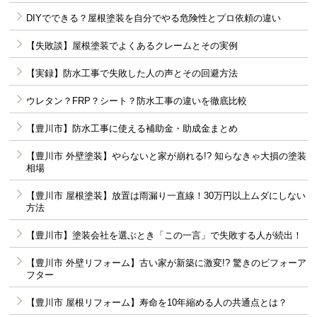
DIYでできる？屋根塗装を自分でやる危険性とプロ依頼の違い
【失敗談】屋根塗装でよくあるクレームとその実例
【実録】防水工事で失敗した人の声とその回避方法
ウレタン？FRP？シート？防水工事の違いを徹底比較
【豊川市】防水工事に使える補助金・助成金まとめ
【豊川市 外壁塗装】やらないと家が崩れる!? 知らなきゃ大損の塗装
相場
【豊川市 屋根塗装】放置は雨漏り一直線！30万円以上ムダにしない
方法
【豊川市】塗装会社を選ぶとき「この一言」で失敗する人が続出！
【豊川市 外壁リフォーム】古い家が新築に激変!? 驚きのビフォーア
フター
【豊川市 屋根リフォーム】寿命を10年縮める人の共通点とは？