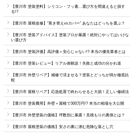
【豊川市 塗装塗料】シリコン・フッ素…選び方を間違えると損す
る!?
【豊川市 屋根改修】“葺き替えvsカバー” あなたはどっちを選ぶ？
【豊川市 塗装アドバイス】塗装プロが暴露！絶対にやってはいけな
い選び方
【豊川市 塗装評価】高評価＝安心じゃない!? 本当の優良業者とは
【豊川市 塗装レビュー】リアル体験談！失敗と成功の分かれ道
【豊川市 外壁リペア】補修で済ませる？塗装とどっちが得か徹底比
較
【豊川市 屋根リペア】応急処置で終わらせると大損！正しい修繕法
【豊川市 塗装費用】外壁＋屋根で300万円!? 本当の相場を大公開
【豊川市 外壁塗装の価格】坪数別に暴露！見積もりの裏側とは？
【豊川市 屋根塗装の価格】安さの裏に潜む危険な落とし穴