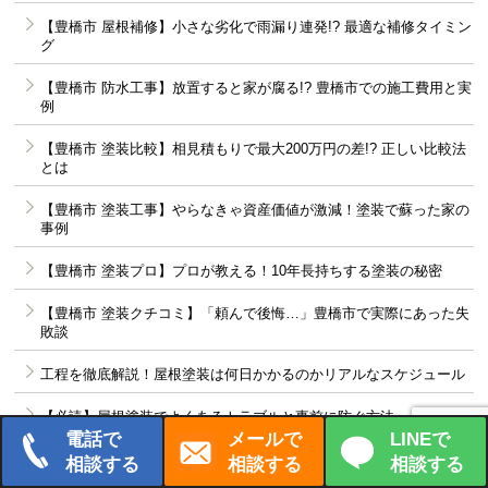
【豊橋市 屋根補修】小さな劣化で雨漏り連発!? 最適な補修タイミン
グ
【豊橋市 防水工事】放置すると家が腐る!? 豊橋市での施工費用と実
例
【豊橋市 塗装比較】相見積もりで最大200万円の差!? 正しい比較法
とは
【豊橋市 塗装工事】やらなきゃ資産価値が激減！塗装で蘇った家の
事例
【豊橋市 塗装プロ】プロが教える！10年長持ちする塗装の秘密
【豊橋市 塗装クチコミ】「頼んで後悔…」豊橋市で実際にあった失
敗談
工程を徹底解説！屋根塗装は何日かかるのかリアルなスケジュール
【必読】屋根塗装でよくあるトラブルと事前に防ぐ方法
電話で
メールで
LINEで
【豊川市】屋根点検を無料で受ける裏ワザとは？
相談する
相談する
相談する