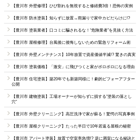
【豊川市 外壁修理】ひび割れを無視すると修繕費3倍！恐怖の実例
【豊川市 防水塗装】知らずに放置→雨漏りで家中カビだらけに!?
【豊川市 塗装業者】口コミに騙されるな！“危険業者”を見抜く方法
【豊川市 屋根修理】台風後に後悔しないための緊急リフォーム術
【豊川市 外壁メンテナンス】10年放置で資産価値半減!? 驚きの真実
【豊川市 塗装価格】「激安」に飛びつくと家がボロボロになる理由
【豊川市 住宅塗装】築20年でも新築同様に！劇的ビフォーアフター
公開
【豊川市 建物塗装】工場オーナーが知らずに損する“塗装の落とし
穴”
【豊川市 外壁クリーニング】高圧洗浄で家が蘇る！驚愕の写真事例
【豊川市 屋根クリーニング】たった半日で10年若返る屋根の秘密
【豊川市 アパート塗装】放置で空室率急増!? 逆に満室になる秘訣と