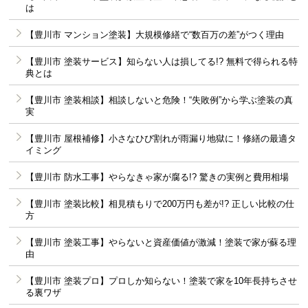
は
【豊川市 マンション塗装】大規模修繕で“数百万の差”がつく理由
【豊川市 塗装サービス】知らない人は損してる!? 無料で得られる特
典とは
【豊川市 塗装相談】相談しないと危険！“失敗例”から学ぶ塗装の真
実
【豊川市 屋根補修】小さなひび割れが雨漏り地獄に！修繕の最適タ
イミング
【豊川市 防水工事】やらなきゃ家が腐る!? 驚きの実例と費用相場
【豊川市 塗装比較】相見積もりで200万円も差が!? 正しい比較の仕
方
【豊川市 塗装工事】やらないと資産価値が激減！塗装で家が蘇る理
由
【豊川市 塗装プロ】プロしか知らない！塗装で家を10年長持ちさせ
る裏ワザ