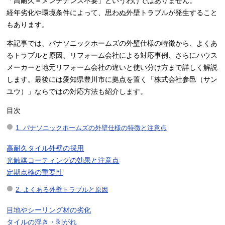
「高耐久＝メンテナンス不要」というわけではありません。
経年劣化や環境条件によって、思わぬ外壁トラブルが発生すること
もあります。
本記事では、パナソニックホームズの外壁仕様の特徴から、よくあ
るトラブルと原因、リフォーム会社による対応事例、さらにハウス
メーカーと地元リフォーム会社の違いと使い分け方まで詳しく解説
します。最後には愛知県豊川市に拠点を置く「株式会社参邑（サン
ユウ）」ならではの対応方法も紹介します。
目次
1. パナソニックホームズの外壁仕様の特徴と注意点
高耐久タイル外壁の採用
光触媒コーティングの効果と注意点
定期点検の重要性
2. よくある外壁トラブルと原因
目地やシーリング材の劣化
タイルの浮き・剥がれ