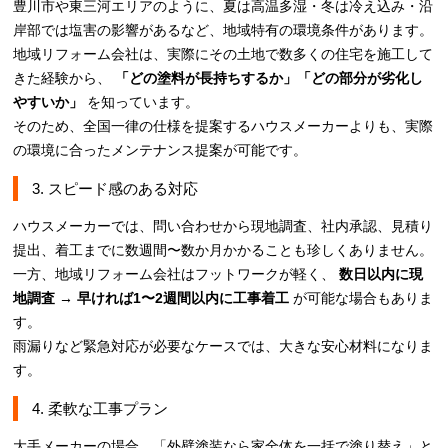
豊川市や東三河エリアのように、夏は高温多湿・冬は冷え込み・沿
岸部では塩害の影響があるなど、地域特有の環境条件があります。
地域リフォーム会社は、実際にその土地で数多くの住宅を施工して
きた経験から、
「どの塗料が長持ちするか」「どの部分が劣化し
やすいか」
を知っています。
そのため、全国一律の仕様を提案するハウスメーカーよりも、実際
の環境に合ったメンテナンス提案が可能です。
3. スピード感のある対応
ハウスメーカーでは、問い合わせから現地調査、社内承認、見積り
提出、着工までに数週間〜数か月かかることも珍しくありません。
一方、地域リフォーム会社はフットワークが軽く、
数日以内に現
地調査 → 早ければ1〜2週間以内に工事着工
が可能な場合もありま
す。
雨漏りなど緊急対応が必要なケースでは、大きな安心材料になりま
す。
4. 柔軟な工事プラン
大手メーカーの場合、「外壁塗装なら家全体を一括で塗り替え」と