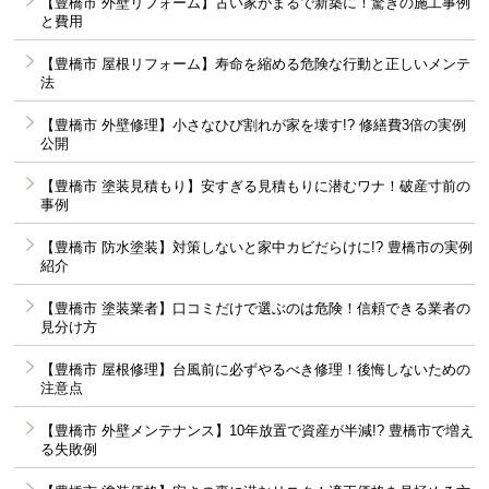
【豊橋市 外壁リフォーム】古い家がまるで新築に！驚きの施工事例
と費用
【豊橋市 屋根リフォーム】寿命を縮める危険な行動と正しいメンテ
法
【豊橋市 外壁修理】小さなひび割れが家を壊す!? 修繕費3倍の実例
公開
【豊橋市 塗装見積もり】安すぎる見積もりに潜むワナ！破産寸前の
事例
【豊橋市 防水塗装】対策しないと家中カビだらけに!? 豊橋市の実例
紹介
【豊橋市 塗装業者】口コミだけで選ぶのは危険！信頼できる業者の
見分け方
【豊橋市 屋根修理】台風前に必ずやるべき修理！後悔しないための
注意点
【豊橋市 外壁メンテナンス】10年放置で資産が半減!? 豊橋市で増え
る失敗例