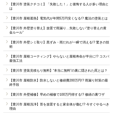
【豊川市 塗装クチコミ】「失敗した！」と後悔する人が多い理由と
は
【豊川市 屋根遮熱】電気代が年間5万円安くなる!? 魔法の塗装とは
【豊川市 外壁塗り替え】放置で雨漏り…失敗しない“塗り替えの黄
金ルール”
【豊川市 外壁シミ取り】黒ずみ・雨だれが一瞬で消える!? 驚きの技
術
【豊川市 屋根コーティング】やらないと屋根寿命が半分に!? コスパ
最強工法
【豊川市 塗装見積もり無料】“本当に無料”の裏に隠された罠とは？
【豊川市 屋根防水】防水しないと修繕費200万円!? 雨漏り対策の最
終手段
【豊川市 外壁補修】早めの補修で100万円得する!? 修繕の裏ワザ
【豊川市 屋根洗浄】苔を放置すると家全体が傷む!? 今すぐやるべき
理由