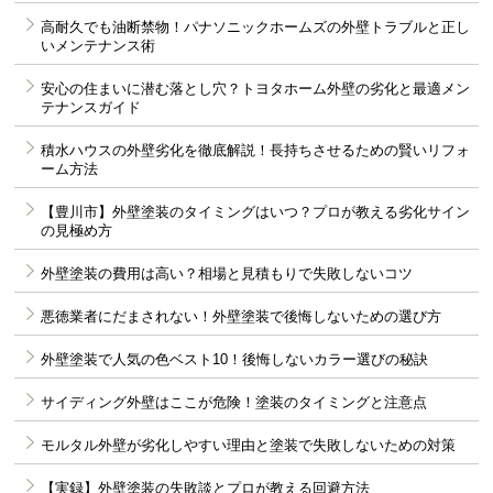
高耐久でも油断禁物！パナソニックホームズの外壁トラブルと正し
いメンテナンス術
安心の住まいに潜む落とし穴？トヨタホーム外壁の劣化と最適メン
テナンスガイド
積水ハウスの外壁劣化を徹底解説！長持ちさせるための賢いリフォ
ーム方法
【豊川市】外壁塗装のタイミングはいつ？プロが教える劣化サイン
の見極め方
外壁塗装の費用は高い？相場と見積もりで失敗しないコツ
悪徳業者にだまされない！外壁塗装で後悔しないための選び方
外壁塗装で人気の色ベスト10！後悔しないカラー選びの秘訣
サイディング外壁はここが危険！塗装のタイミングと注意点
モルタル外壁が劣化しやすい理由と塗装で失敗しないための対策
【実録】外壁塗装の失敗談とプロが教える回避方法