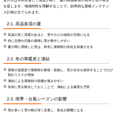
豊川市は年間を通じて湿度が高く、夏の高温多湿や雨季が苔の発生
を促します。地域特性を理解することで、効率的な屋根メンテナン
ス計画が立てられます。
2-1. 高温多湿の夏
気温が高く湿度があると、苔やカビの成長が活発になる
特に北側や日陰の屋根に苔が集中しやすい
夏の間に増殖した苔は、秋冬に屋根材の劣化を加速させる
2-2. 冬の寒暖差と凍結
昼夜の温度差で屋根材が膨張・収縮し、苔が水分を保持することでひび
割れリスクが増加
凍結による屋根材の損傷が進みやすい
冬前に苔を除去しておくことで、凍結による被害を予防
2-3. 雨季・台風シーズンの影響
雨が多いと苔の根が深く定着し、除去が困難になる