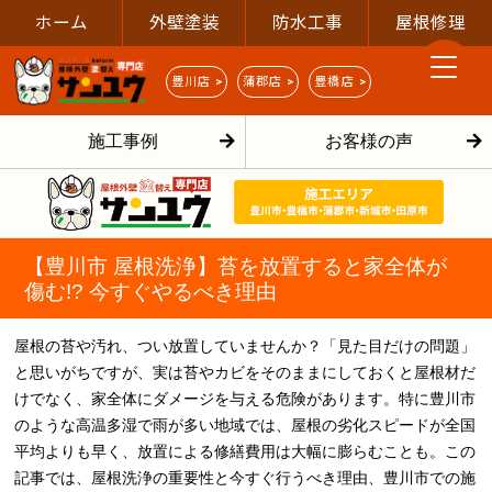
ホーム
外壁塗装
防水工事
屋根修理
豊川店 >
蒲郡店 >
豊橋店 >
施工事例
お客様の声
【豊川市 屋根洗浄】苔を放置すると家全体が
傷む!? 今すぐやるべき理由
屋根の苔や汚れ、つい放置していませんか？「見た目だけの問題」
と思いがちですが、実は苔やカビをそのままにしておくと屋根材だ
けでなく、家全体にダメージを与える危険があります。特に豊川市
のような高温多湿で雨が多い地域では、屋根の劣化スピードが全国
平均よりも早く、放置による修繕費用は大幅に膨らむことも。この
記事では、屋根洗浄の重要性と今すぐ行うべき理由、豊川市での施