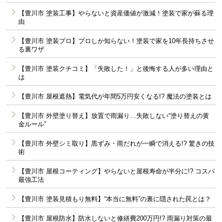
【豊川市 塗装工事】やらないと資産価値が激減！塗装で家が蘇る理
由
【豊川市 塗装プロ】プロしか知らない！塗装で家を10年長持ちさせ
る裏ワザ
【豊川市 塗装クチコミ】「失敗した！」と後悔する人が多い理由と
は
【豊川市 屋根遮熱】電気代が年間5万円安くなる!? 魔法の塗装とは
【豊川市 外壁塗り替え】放置で雨漏り…失敗しない“塗り替えの黄
金ルール”
【豊川市 外壁シミ取り】黒ずみ・雨だれが一瞬で消える!? 驚きの技
術
【豊川市 屋根コーティング】やらないと屋根寿命が半分に!? コスパ
最強工法
【豊川市 塗装見積もり無料】“本当に無料”の裏に隠された罠とは？
【豊川市 屋根防水】防水しないと修繕費200万円!? 雨漏り対策の最