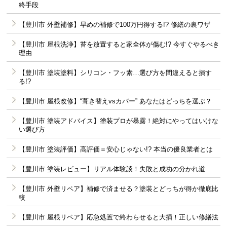
終手段
【豊川市 外壁補修】早めの補修で100万円得する!? 修繕の裏ワザ
【豊川市 屋根洗浄】苔を放置すると家全体が傷む!? 今すぐやるべき
理由
【豊川市 塗装塗料】シリコン・フッ素…選び方を間違えると損す
る!?
【豊川市 屋根改修】“葺き替えvsカバー” あなたはどっちを選ぶ？
【豊川市 塗装アドバイス】塗装プロが暴露！絶対にやってはいけな
い選び方
【豊川市 塗装評価】高評価＝安心じゃない!? 本当の優良業者とは
【豊川市 塗装レビュー】リアル体験談！失敗と成功の分かれ道
【豊川市 外壁リペア】補修で済ませる？塗装とどっちが得か徹底比
較
【豊川市 屋根リペア】応急処置で終わらせると大損！正しい修繕法