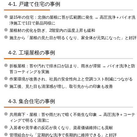
4-1. 戸建て住宅の事例
築15年の住宅：北側の屋根に苔が広範囲に発生 → 高圧洗浄＋バイオ洗
浄施工で1日で新品同様に
屋根材の劣化を防ぎ、2階室内の温度上昇も緩和
施主から「屋根の見た目が明るくなり、家全体が元気になった」と好評
4-2. 工場屋根の事例
折板屋根：苔や汚れで排水口が詰まり、雨水が滞留 → バイオ洗浄と防
苔コーティングを実施
作業環境が改善され、社員の安全性向上と空調コスト削減につながる
施工後、見た目も清潔感が増し、取引先からの印象も改善
4-3. 集合住宅の事例
共用廊下・屋根：苔や雨だれで暗く不衛生な印象 → 高圧洗浄＋コーテ
ィングで明るく清潔に
入居者や見学者の反応が良くなり、資産価値維持にも貢献
管理組合から「定期的な洗浄で長期的に維持できる」と好評