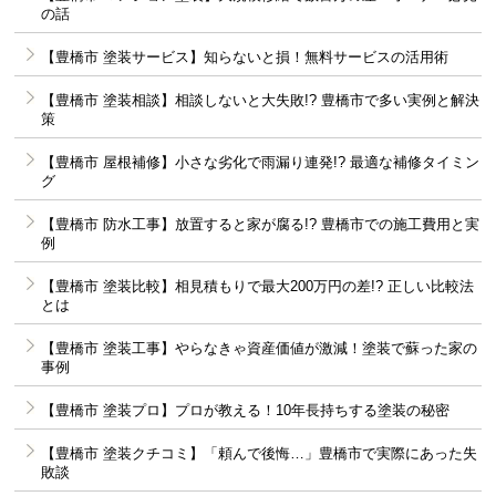
の話
【豊橋市 塗装サービス】知らないと損！無料サービスの活用術
【豊橋市 塗装相談】相談しないと大失敗!? 豊橋市で多い実例と解決
策
【豊橋市 屋根補修】小さな劣化で雨漏り連発!? 最適な補修タイミン
グ
【豊橋市 防水工事】放置すると家が腐る!? 豊橋市での施工費用と実
例
【豊橋市 塗装比較】相見積もりで最大200万円の差!? 正しい比較法
とは
【豊橋市 塗装工事】やらなきゃ資産価値が激減！塗装で蘇った家の
事例
【豊橋市 塗装プロ】プロが教える！10年長持ちする塗装の秘密
【豊橋市 塗装クチコミ】「頼んで後悔…」豊橋市で実際にあった失
敗談