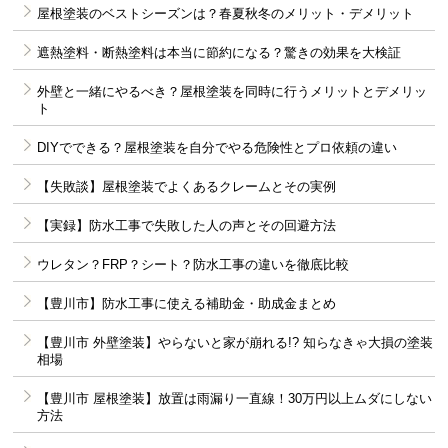
屋根塗装のベストシーズンは？春夏秋冬のメリット・デメリット
遮熱塗料・断熱塗料は本当に節約になる？驚きの効果を大検証
外壁と一緒にやるべき？屋根塗装を同時に行うメリットとデメリッ
ト
DIYでできる？屋根塗装を自分でやる危険性とプロ依頼の違い
【失敗談】屋根塗装でよくあるクレームとその実例
【実録】防水工事で失敗した人の声とその回避方法
ウレタン？FRP？シート？防水工事の違いを徹底比較
【豊川市】防水工事に使える補助金・助成金まとめ
【豊川市 外壁塗装】やらないと家が崩れる!? 知らなきゃ大損の塗装
相場
【豊川市 屋根塗装】放置は雨漏り一直線！30万円以上ムダにしない
方法