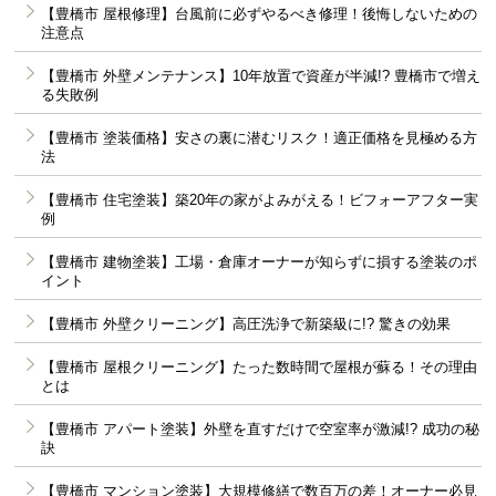
【豊橋市 屋根修理】台風前に必ずやるべき修理！後悔しないための
注意点
【豊橋市 外壁メンテナンス】10年放置で資産が半減!? 豊橋市で増え
る失敗例
【豊橋市 塗装価格】安さの裏に潜むリスク！適正価格を見極める方
法
【豊橋市 住宅塗装】築20年の家がよみがえる！ビフォーアフター実
例
【豊橋市 建物塗装】工場・倉庫オーナーが知らずに損する塗装のポ
イント
【豊橋市 外壁クリーニング】高圧洗浄で新築級に!? 驚きの効果
【豊橋市 屋根クリーニング】たった数時間で屋根が蘇る！その理由
とは
【豊橋市 アパート塗装】外壁を直すだけで空室率が激減!? 成功の秘
訣
【豊橋市 マンション塗装】大規模修繕で数百万の差！オーナー必見