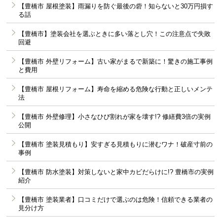
【豊橋市 屋根塗装】雨漏りを防ぐ最後の砦！知らないと30万円損す
る話
【豊橋市】塗装会社を選ぶときに多い落とし穴！この注意点で失敗
回避
【豊橋市 外壁リフォーム】古い家がまるで新築に！驚きの施工事例
と費用
【豊橋市 屋根リフォーム】寿命を縮める危険な行動と正しいメンテ
法
【豊橋市 外壁修理】小さなひび割れが家を壊す!? 修繕費3倍の実例
公開
【豊橋市 塗装見積もり】安すぎる見積もりに潜むワナ！破産寸前の
事例
【豊橋市 防水塗装】対策しないと家中カビだらけに!? 豊橋市の実例
紹介
【豊橋市 塗装業者】口コミだけで選ぶのは危険！信頼できる業者の
見分け方