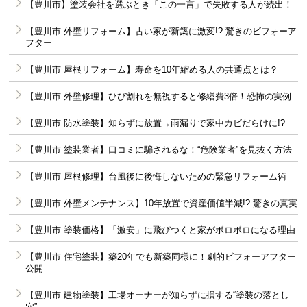
【豊川市】塗装会社を選ぶとき「この一言」で失敗する人が続出！
【豊川市 外壁リフォーム】古い家が新築に激変!? 驚きのビフォーア
フター
【豊川市 屋根リフォーム】寿命を10年縮める人の共通点とは？
【豊川市 外壁修理】ひび割れを無視すると修繕費3倍！恐怖の実例
【豊川市 防水塗装】知らずに放置→雨漏りで家中カビだらけに!?
【豊川市 塗装業者】口コミに騙されるな！“危険業者”を見抜く方法
【豊川市 屋根修理】台風後に後悔しないための緊急リフォーム術
【豊川市 外壁メンテナンス】10年放置で資産価値半減!? 驚きの真実
【豊川市 塗装価格】「激安」に飛びつくと家がボロボロになる理由
【豊川市 住宅塗装】築20年でも新築同様に！劇的ビフォーアフター
公開
【豊川市 建物塗装】工場オーナーが知らずに損する“塗装の落とし
穴”