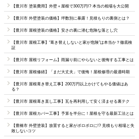
【豊川市 塗装費用】外壁＋屋根で300万円!? 本当の相場を大公開
【豊川市 外壁塗装の価格】坪数別に暴露！見積もりの裏側とは？
【豊川市 屋根塗装の価格】安さの裏に潜む危険な落とし穴
【豊川市 屋根工事】“葺き替えしないと家が危険”は本当か？徹底検
証
【豊川市 屋根リフォーム】雨漏り前にやらないと後悔する工事とは
【豊川市 屋根修繕】「まだ大丈夫」で後悔！屋根修理の最適時期
【豊川市 屋根葺き替え工事】200万円以上かけてもやる価値はあ
る？
【豊川市 屋根葺き直し工事】瓦を再利用して安く済ませる裏テク
【豊川市 屋根カバー工事】予算を半分に！屋根を守る最新工法とは
【豊橋市 外壁塗装】放置すると家がボロボロに!? 見積もり相場と失
敗しないコツ