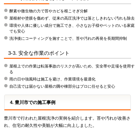
酵素や微生物の力で苔やカビを根こそぎ分解
屋根材や塗膜を傷めず、従来の高圧洗浄では落としきれない汚れも除去
環境や人体に優しい成分で施工でき、小さなお子様やペットのいる家庭
でも安心
洗浄後にコーティングを施すことで、苔や汚れの再発を長期間抑制
3-3. 安全な作業のポイント
屋根上での作業は転落事故のリスクが高いため、安全帯や足場を使用す
る
雨の日や強風時は施工を避け、作業環境を最適化
自己流では届かない屋根の隅や棟部分はプロに任せると安心
4. 豊川市での施工事例
豊川市で行われた屋根洗浄の実例を紹介します。苔や汚れが改善さ
れ、住宅の耐久性や美観が大幅に向上しました。