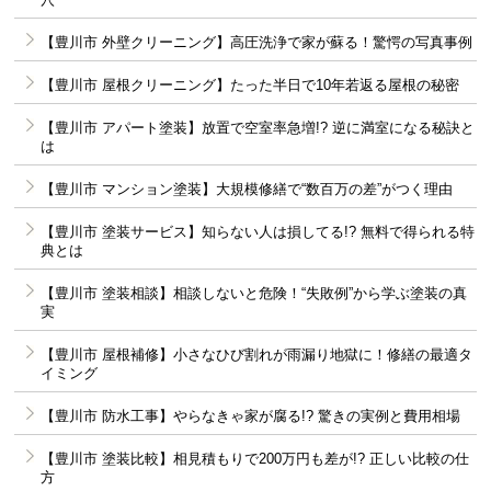
【豊川市 外壁クリーニング】高圧洗浄で家が蘇る！驚愕の写真事例
【豊川市 屋根クリーニング】たった半日で10年若返る屋根の秘密
【豊川市 アパート塗装】放置で空室率急増!? 逆に満室になる秘訣と
は
【豊川市 マンション塗装】大規模修繕で“数百万の差”がつく理由
【豊川市 塗装サービス】知らない人は損してる!? 無料で得られる特
典とは
【豊川市 塗装相談】相談しないと危険！“失敗例”から学ぶ塗装の真
実
【豊川市 屋根補修】小さなひび割れが雨漏り地獄に！修繕の最適タ
イミング
【豊川市 防水工事】やらなきゃ家が腐る!? 驚きの実例と費用相場
【豊川市 塗装比較】相見積もりで200万円も差が!? 正しい比較の仕
方