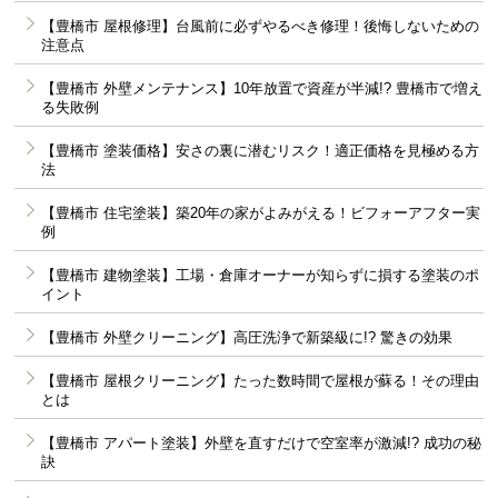
【豊橋市 屋根修理】台風前に必ずやるべき修理！後悔しないための
注意点
【豊橋市 外壁メンテナンス】10年放置で資産が半減!? 豊橋市で増え
る失敗例
【豊橋市 塗装価格】安さの裏に潜むリスク！適正価格を見極める方
法
【豊橋市 住宅塗装】築20年の家がよみがえる！ビフォーアフター実
例
【豊橋市 建物塗装】工場・倉庫オーナーが知らずに損する塗装のポ
イント
【豊橋市 外壁クリーニング】高圧洗浄で新築級に!? 驚きの効果
【豊橋市 屋根クリーニング】たった数時間で屋根が蘇る！その理由
とは
【豊橋市 アパート塗装】外壁を直すだけで空室率が激減!? 成功の秘
訣