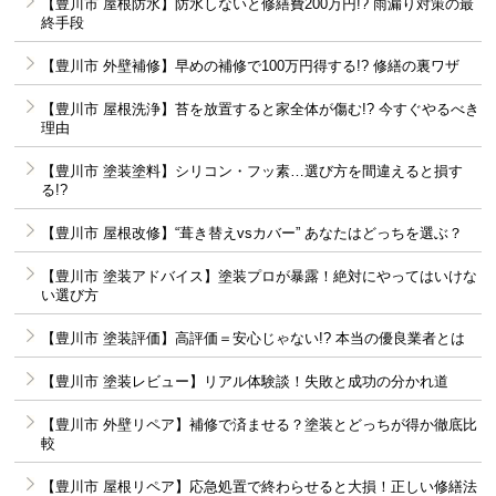
【豊川市 屋根防水】防水しないと修繕費200万円!? 雨漏り対策の最
終手段
【豊川市 外壁補修】早めの補修で100万円得する!? 修繕の裏ワザ
【豊川市 屋根洗浄】苔を放置すると家全体が傷む!? 今すぐやるべき
理由
【豊川市 塗装塗料】シリコン・フッ素…選び方を間違えると損す
る!?
【豊川市 屋根改修】“葺き替えvsカバー” あなたはどっちを選ぶ？
【豊川市 塗装アドバイス】塗装プロが暴露！絶対にやってはいけな
い選び方
【豊川市 塗装評価】高評価＝安心じゃない!? 本当の優良業者とは
【豊川市 塗装レビュー】リアル体験談！失敗と成功の分かれ道
【豊川市 外壁リペア】補修で済ませる？塗装とどっちが得か徹底比
較
【豊川市 屋根リペア】応急処置で終わらせると大損！正しい修繕法