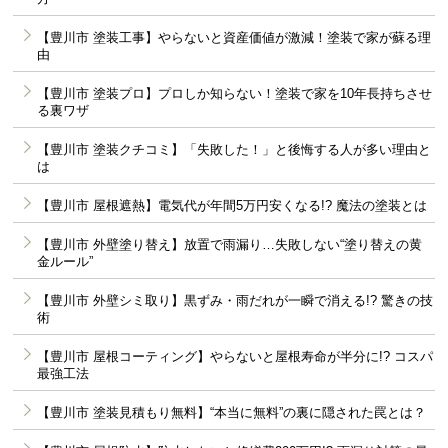
【豊川市 塗装工事】やらないと資産価値が激減！塗装で家が蘇る理
由
【豊川市 塗装プロ】プロしか知らない！塗装で家を10年長持ちさせ
る裏ワザ
【豊川市 塗装クチコミ】「失敗した！」と後悔する人が多い理由と
は
【豊川市 屋根遮熱】電気代が年間5万円安くなる!? 魔法の塗装とは
【豊川市 外壁塗り替え】放置で雨漏り…失敗しない“塗り替えの黄
金ルール”
【豊川市 外壁シミ取り】黒ずみ・雨だれが一瞬で消える!? 驚きの技
術
【豊川市 屋根コーティング】やらないと屋根寿命が半分に!? コスパ
最強工法
【豊川市 塗装見積もり無料】“本当に無料”の裏に隠された罠とは？