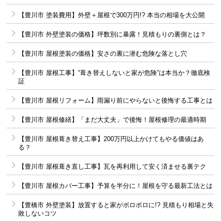
【豊川市 塗装費用】外壁＋屋根で300万円!? 本当の相場を大公開
【豊川市 外壁塗装の価格】坪数別に暴露！見積もりの裏側とは？
【豊川市 屋根塗装の価格】安さの裏に潜む危険な落とし穴
【豊川市 屋根工事】“葺き替えしないと家が危険”は本当か？徹底検
証
【豊川市 屋根リフォーム】雨漏り前にやらないと後悔する工事とは
【豊川市 屋根修繕】「まだ大丈夫」で後悔！屋根修理の最適時期
【豊川市 屋根葺き替え工事】200万円以上かけてもやる価値はあ
る？
【豊川市 屋根葺き直し工事】瓦を再利用して安く済ませる裏テク
【豊川市 屋根カバー工事】予算を半分に！屋根を守る最新工法とは
【豊橋市 外壁塗装】放置すると家がボロボロに!? 見積もり相場と失
敗しないコツ