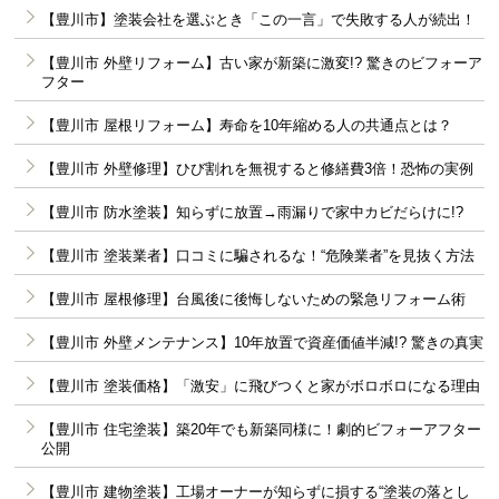
【豊川市】塗装会社を選ぶとき「この一言」で失敗する人が続出！
【豊川市 外壁リフォーム】古い家が新築に激変!? 驚きのビフォーア
フター
【豊川市 屋根リフォーム】寿命を10年縮める人の共通点とは？
【豊川市 外壁修理】ひび割れを無視すると修繕費3倍！恐怖の実例
【豊川市 防水塗装】知らずに放置→雨漏りで家中カビだらけに!?
【豊川市 塗装業者】口コミに騙されるな！“危険業者”を見抜く方法
【豊川市 屋根修理】台風後に後悔しないための緊急リフォーム術
【豊川市 外壁メンテナンス】10年放置で資産価値半減!? 驚きの真実
【豊川市 塗装価格】「激安」に飛びつくと家がボロボロになる理由
【豊川市 住宅塗装】築20年でも新築同様に！劇的ビフォーアフター
公開
【豊川市 建物塗装】工場オーナーが知らずに損する“塗装の落とし