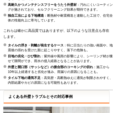
高耐久かつメンテナンスフリーをうたう外壁材
：汚れにくいコーティン
グが施されており、セルフクリーニング効果が期待できます。
独自工法による下地構造
：断熱材や耐震構造と連動した工法で、住宅全
体の性能向上に寄与しています。
これらは確かに高品質ではありますが、以下のような注意点も存在
します。
タイルの浮き・剥離が発生するケース
：特に日当たりの強い南面や、地
震後の揺れを受けた面に起こりやすく、落下の危険も。
目地の劣化・ひび割れ
：紫外線や風雨の影響により、シーリング材が痩
せて隙間ができ、雨水の侵入経路となることがあります。
外壁と開口部（サッシなど）の接合部のコーキングの切れ
：施工から
10年以上経過すると劣化が進み、雨漏りの原因になることも。
タイル下地の通気不足
：高気密・高断熱ゆえに通気が制限されやすく、
内部結露やカビの原因になる可能性もあります。
よくある外壁トラブルとその対応事例