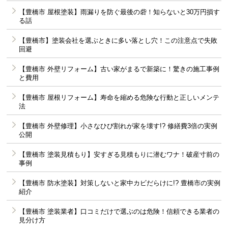
【豊橋市 屋根塗装】雨漏りを防ぐ最後の砦！知らないと30万円損す
る話
【豊橋市】塗装会社を選ぶときに多い落とし穴！この注意点で失敗
回避
【豊橋市 外壁リフォーム】古い家がまるで新築に！驚きの施工事例
と費用
【豊橋市 屋根リフォーム】寿命を縮める危険な行動と正しいメンテ
法
【豊橋市 外壁修理】小さなひび割れが家を壊す!? 修繕費3倍の実例
公開
【豊橋市 塗装見積もり】安すぎる見積もりに潜むワナ！破産寸前の
事例
【豊橋市 防水塗装】対策しないと家中カビだらけに!? 豊橋市の実例
紹介
【豊橋市 塗装業者】口コミだけで選ぶのは危険！信頼できる業者の
見分け方