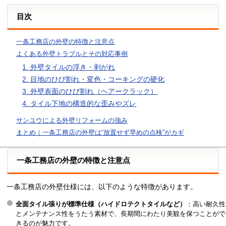
目次
一条工務店の外壁の特徴と注意点
よくある外壁トラブルとその対応事例
1. 外壁タイルの浮き・剥がれ
2. 目地のひび割れ・変色・コーキングの硬化
3. 外壁表面のひび割れ（ヘアークラック）
4. タイル下地の構造的な歪みやズレ
サンユウによる外壁リフォームの強み
まとめ｜一条工務店の外壁は“放置せず早めの点検”がカギ
一条工務店の外壁の特徴と注意点
一条工務店の外壁仕様には、以下のような特徴があります。
全面タイル張りが標準仕様（ハイドロテクトタイルなど）
：高い耐久性
とメンテナンス性をうたう素材で、長期間にわたり美観を保つことがで
きるのが魅力です。