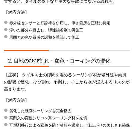
置すると、タイルの落下など重大な事故につながる恐れも。
【対応方法】
赤外線センサーと打診棒を併用し、浮き箇所を正確に特定
浮いた部分を撤去し、弾性接着剤で再施工
周囲との色や質感の調和を重視して施工
2. 目地のひび割れ・変色・コーキングの硬化
【症状】 タイル同士の隙間を埋めるシーリング材が紫外線や雨風
の影響で硬化・ひび割れ・剥離し、そこから水が浸入するリスクが
高まります。
【対応方法】
劣化した既存シーリングを完全撤去
高耐久の変性シリコン系シーリング材を充填
可塑剤移行による変色を防ぐ材料を選定し、仕上がりの美しさも確保