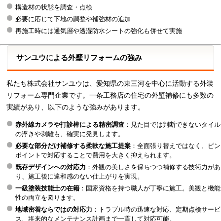
構造材の状態を調査・点検
必要に応じて下地の調整や補強材の追加
再施工時には通気層や透湿防水シートの強化も併せて実施
サンユウによる外壁リフォームの強み
私たち株式会社サンユウは、愛知県の東三河を中心に活動する外装
リフォーム専門企業です。一条工務店の住宅の外壁補修にも多数の
実績があり、以下のような強みがあります。
赤外線カメラや打診棒による精密調査
：見た目では判断できないタイル
の浮きや剥離も、確実に発見します。
必要な部分だけ補修する柔軟な施工提案
：全面張り替えではなく、ピン
ポイントで対応することで費用を大きく抑えられます。
既存デザインへの対応力
：外観の美しさを保ちつつ補修する技術力があ
り、施工後に違和感のない仕上がりを実現。
一級塗装技能士の在籍
：国家資格を持つ職人が丁寧に施工。美観と機能
性の両立を図ります。
地域密着ならではの対応力
：トラブル時の迅速な対応、定期点検サービ
ス、将来的なメンテナンス計画まで一貫して対応可能。