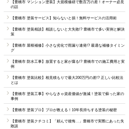
【豊橋市 マンション塗装】大規模修繕で数百万の差！オーナー必見
の話
【豊橋市 塗装サービス】知らないと損！無料サービスの活用術
【豊橋市 塗装相談】相談しないと大失敗!? 豊橋市で多い実例と解決
策
【豊橋市 屋根補修】小さな劣化で雨漏り連発!? 最適な補修タイミン
グ
【豊橋市 防水工事】放置すると家が腐る!? 豊橋市での施工費用と実
例
【豊橋市 塗装比較】相見積もりで最大200万円の差!? 正しい比較法
とは
【豊橋市 塗装工事】やらなきゃ資産価値が激減！塗装で蘇った家の
事例
【豊橋市 塗装プロ】プロが教える！10年長持ちする塗装の秘密
【豊橋市 塗装クチコミ】「頼んで後悔…」豊橋市で実際にあった失
敗談