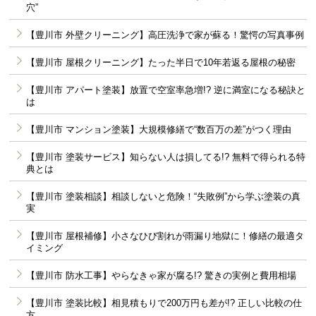
穴”
【豊川市 外壁クリーニング】高圧洗浄で家が蘇る！驚愕の写真事例
【豊川市 屋根クリーニング】たった半日で10年若返る屋根の秘密
【豊川市 アパート塗装】放置で空室率急増!? 逆に満室になる秘訣と
は
【豊川市 マンション塗装】大規模修繕で“数百万の差”がつく理由
【豊川市 塗装サービス】知らない人は損してる!? 無料で得られる特
典とは
【豊川市 塗装相談】相談しないと危険！“失敗例”から学ぶ塗装の真
実
【豊川市 屋根補修】小さなひび割れが雨漏り地獄に！修繕の最適タ
イミング
【豊川市 防水工事】やらなきゃ家が腐る!? 驚きの実例と費用相場
【豊川市 塗装比較】相見積もりで200万円も差が!? 正しい比較の仕
方