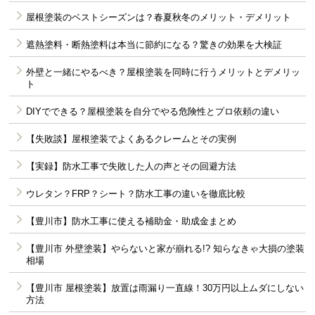
屋根塗装のベストシーズンは？春夏秋冬のメリット・デメリット
遮熱塗料・断熱塗料は本当に節約になる？驚きの効果を大検証
外壁と一緒にやるべき？屋根塗装を同時に行うメリットとデメリッ
ト
DIYでできる？屋根塗装を自分でやる危険性とプロ依頼の違い
【失敗談】屋根塗装でよくあるクレームとその実例
【実録】防水工事で失敗した人の声とその回避方法
ウレタン？FRP？シート？防水工事の違いを徹底比較
【豊川市】防水工事に使える補助金・助成金まとめ
【豊川市 外壁塗装】やらないと家が崩れる!? 知らなきゃ大損の塗装
相場
【豊川市 屋根塗装】放置は雨漏り一直線！30万円以上ムダにしない
方法