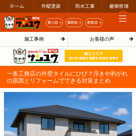
ホーム
外壁塗装
防水工事
屋根修理
豊川店 >
蒲郡店 >
豊橋店 >
施工事例
お客様の声
一条工務店の外壁タイルにひび？浮きや剥がれ
の原因とリフォームでできる対策まとめ