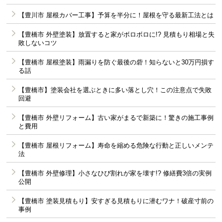
【豊川市 屋根カバー工事】予算を半分に！屋根を守る最新工法とは
【豊橋市 外壁塗装】放置すると家がボロボロに!? 見積もり相場と失
敗しないコツ
【豊橋市 屋根塗装】雨漏りを防ぐ最後の砦！知らないと30万円損す
る話
【豊橋市】塗装会社を選ぶときに多い落とし穴！この注意点で失敗
回避
【豊橋市 外壁リフォーム】古い家がまるで新築に！驚きの施工事例
と費用
【豊橋市 屋根リフォーム】寿命を縮める危険な行動と正しいメンテ
法
【豊橋市 外壁修理】小さなひび割れが家を壊す!? 修繕費3倍の実例
公開
【豊橋市 塗装見積もり】安すぎる見積もりに潜むワナ！破産寸前の
事例