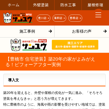
ホーム
外壁塗装
防水工事
屋根修理
豊川店 >
蒲郡店 >
豊橋店 >
施工事例
お客様の声
【豊橋市 住宅塗装】築20年の家がよみがえ
る！ビフォーアフター実例
導入文
築20年を迎えると、外壁や屋根の劣化が一気に進み、「そろそろ
塗装を考えなきゃ」と思う方が増えてきます。
特に豊橋市のように、海風や雨の影響を受けやすい地域では、塗装