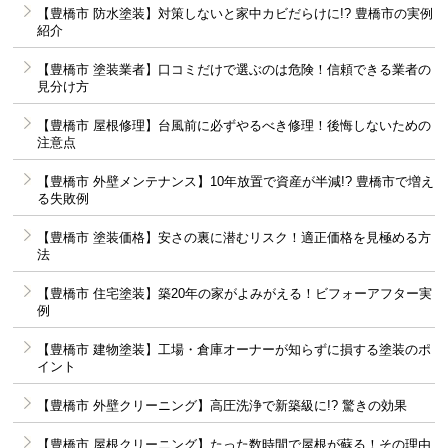
【豊橋市 防水塗装】対策しないと家中カビだらけに!? 豊橋市の実例
紹介
【豊橋市 塗装業者】口コミだけで選ぶのは危険！信頼できる業者の
見分け方
【豊橋市 屋根修理】台風前に必ずやるべき修理！後悔しないための
注意点
【豊橋市 外壁メンテナンス】10年放置で資産が半減!? 豊橋市で増え
る失敗例
【豊橋市 塗装価格】安さの裏に潜むリスク！適正価格を見極める方
法
【豊橋市 住宅塗装】築20年の家がよみがえる！ビフォーアフター実
例
【豊橋市 建物塗装】工場・倉庫オーナーが知らずに損する塗装のポ
イント
【豊橋市 外壁クリーニング】高圧洗浄で新築級に!? 驚きの効果
【豊橋市 屋根クリーニング】たった数時間で屋根が蘇る！その理由