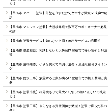
とは
【豊橋市 アパート塗装】外壁を直すだけで空室率が激減!? 成功の秘
訣
【豊橋市 マンション塗装】大規模修繕で数百万の差！オーナー必見
の話
【豊橋市 塗装サービス】知らないと損！無料サービスの活用術
【豊橋市 塗装相談】相談しないと大失敗!? 豊橋市で多い実例と解決
策
【豊橋市 屋根補修】小さな劣化で雨漏り連発!? 最適な補修タイミン
グ
【豊橋市 防水工事】放置すると家が腐る!? 豊橋市での施工費用と実
例
【豊橋市 塗装比較】相見積もりで最大200万円の差!? 正しい比較法
とは
【豊橋市 塗装工事】やらなきゃ資産価値が激減！塗装で蘇った家の
事例