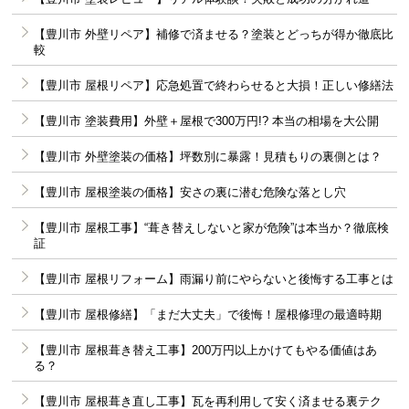
【豊川市 外壁リペア】補修で済ませる？塗装とどっちが得か徹底比
較
【豊川市 屋根リペア】応急処置で終わらせると大損！正しい修繕法
【豊川市 塗装費用】外壁＋屋根で300万円!? 本当の相場を大公開
【豊川市 外壁塗装の価格】坪数別に暴露！見積もりの裏側とは？
【豊川市 屋根塗装の価格】安さの裏に潜む危険な落とし穴
【豊川市 屋根工事】“葺き替えしないと家が危険”は本当か？徹底検
証
【豊川市 屋根リフォーム】雨漏り前にやらないと後悔する工事とは
【豊川市 屋根修繕】「まだ大丈夫」で後悔！屋根修理の最適時期
【豊川市 屋根葺き替え工事】200万円以上かけてもやる価値はあ
る？
【豊川市 屋根葺き直し工事】瓦を再利用して安く済ませる裏テク