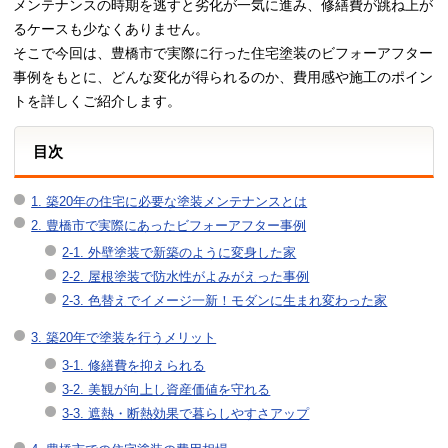
メンテナンスの時期を逃すと劣化が一気に進み、修繕費が跳ね上が
るケースも少なくありません。
そこで今回は、豊橋市で実際に行った住宅塗装のビフォーアフター
事例をもとに、どんな変化が得られるのか、費用感や施工のポイン
トを詳しくご紹介します。
目次
1. 築20年の住宅に必要な塗装メンテナンスとは
2. 豊橋市で実際にあったビフォーアフター事例
2-1. 外壁塗装で新築のように変身した家
2-2. 屋根塗装で防水性がよみがえった事例
2-3. 色替えでイメージ一新！モダンに生まれ変わった家
3. 築20年で塗装を行うメリット
3-1. 修繕費を抑えられる
3-2. 美観が向上し資産価値を守れる
3-3. 遮熱・断熱効果で暮らしやすさアップ