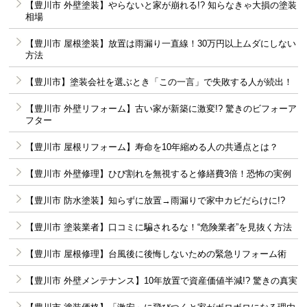
【豊川市 外壁塗装】やらないと家が崩れる!? 知らなきゃ大損の塗装
相場
【豊川市 屋根塗装】放置は雨漏り一直線！30万円以上ムダにしない
方法
【豊川市】塗装会社を選ぶとき「この一言」で失敗する人が続出！
【豊川市 外壁リフォーム】古い家が新築に激変!? 驚きのビフォーア
フター
【豊川市 屋根リフォーム】寿命を10年縮める人の共通点とは？
【豊川市 外壁修理】ひび割れを無視すると修繕費3倍！恐怖の実例
【豊川市 防水塗装】知らずに放置→雨漏りで家中カビだらけに!?
【豊川市 塗装業者】口コミに騙されるな！“危険業者”を見抜く方法
【豊川市 屋根修理】台風後に後悔しないための緊急リフォーム術
【豊川市 外壁メンテナンス】10年放置で資産価値半減!? 驚きの真実