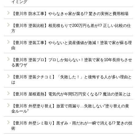
イミング
【豊川市 防水工事】やらなきゃ家が腐る!? 驚きの実例と費用相場
【豊川市 塗装比較】相見積もりで200万円も差が!? 正しい比較の仕
方
【豊川市 塗装工事】やらないと資産価値が激減！塗装で家が蘇る理
由
【豊川市 塗装プロ】プロしか知らない！塗装で家を10年長持ちさせ
る裏ワザ
【豊川市 塗装クチコミ】「失敗した！」と後悔する人が多い理由と
は
【豊川市 屋根遮熱】電気代が年間5万円安くなる!? 魔法の塗装とは
【豊川市 外壁塗り替え】放置で雨漏り…失敗しない“塗り替えの黄
金ルール”
【豊川市 外壁シミ取り】黒ずみ・雨だれが一瞬で消える!? 驚きの技
術