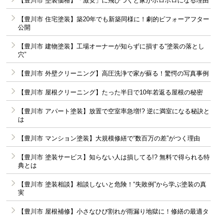
【豊川市 塗装価格】「激安」に飛びつくと家がボロボロになる理由
【豊川市 住宅塗装】築20年でも新築同様に！劇的ビフォーアフター
公開
【豊川市 建物塗装】工場オーナーが知らずに損する“塗装の落とし
穴”
【豊川市 外壁クリーニング】高圧洗浄で家が蘇る！驚愕の写真事例
【豊川市 屋根クリーニング】たった半日で10年若返る屋根の秘密
【豊川市 アパート塗装】放置で空室率急増!? 逆に満室になる秘訣と
は
【豊川市 マンション塗装】大規模修繕で“数百万の差”がつく理由
【豊川市 塗装サービス】知らない人は損してる!? 無料で得られる特
典とは
【豊川市 塗装相談】相談しないと危険！“失敗例”から学ぶ塗装の真
実
【豊川市 屋根補修】小さなひび割れが雨漏り地獄に！修繕の最適タ