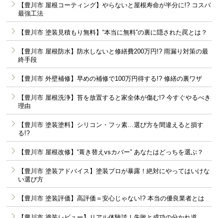
【豊川市 屋根コーティング】やらないと屋根寿命が半分に!? コスパ
最強工法
【豊川市 塗装見積もり無料】“本当に無料”の裏に隠された罠とは？
【豊川市 屋根防水】防水しないと修繕費200万円!? 雨漏り対策の最
終手段
【豊川市 外壁補修】早めの補修で100万円得する!? 修繕の裏ワザ
【豊川市 屋根洗浄】苔を放置すると家全体が傷む!? 今すぐやるべき
理由
【豊川市 塗装塗料】シリコン・フッ素…選び方を間違えると損す
る!?
【豊川市 屋根改修】“葺き替えvsカバー” あなたはどっちを選ぶ？
【豊川市 塗装アドバイス】塗装プロが暴露！絶対にやってはいけな
い選び方
【豊川市 塗装評価】高評価＝安心じゃない!? 本当の優良業者とは
【豊川市 塗装レビュー】リアル体験談！失敗と成功の分かれ道