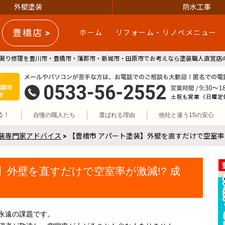
外壁塗装
防水工事
豊橋店 >
ホーム
リフォーム・リノベメニュー
漏り修理を豊川市・豊橋市・蒲郡市・新城市・田原市でお考えなら塗装職人直営店の
施工エリア 豊川市・豊橋市・蒲郡市・新城市・田原市
リフォーム・リノベ・外壁塗装の参邑(サンユウ)｜豊川市・豊橋市
0533-56-2552
る！
自慢の職人たち
選ばれる理由
他社と違う15の安心
装専門家アドバイス
>
【豊橋市 アパート塗装】外壁を直すだけで空室率が
】外壁を直すだけで空室率が激減!? 成
永遠の課題です。