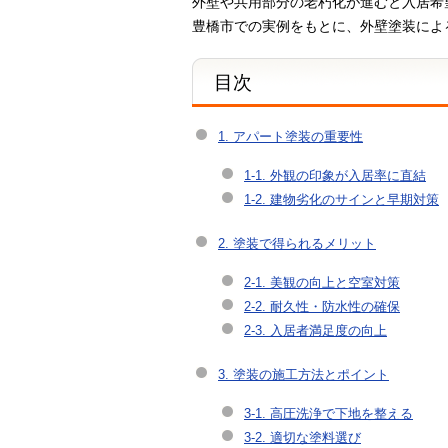
外壁や共用部分の老朽化が進むと入居希
豊橋市での実例をもとに、外壁塗装によ
目次
1. アパート塗装の重要性
1-1. 外観の印象が入居率に直結
1-2. 建物劣化のサインと早期対策
2. 塗装で得られるメリット
2-1. 美観の向上と空室対策
2-2. 耐久性・防水性の確保
2-3. 入居者満足度の向上
3. 塗装の施工方法とポイント
3-1. 高圧洗浄で下地を整える
3-2. 適切な塗料選び