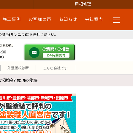
屋根修理
施工事例
お客様の声
お知らせ
会社案内
参邑(サンユウ)にお任せください。
・蒲郡市・新城市・田原市
ご質問・ご相談 ２４時間受付
メールやパソコンが苦手な方は、お電話でのご相談も大歓迎！匿
営業時間：午前9時30分～午後6時 土祝も営業(日曜定休)
外壁屋根診断
こんな会社です
激減!? 成功の秘訣
外壁塗装で評判の塗装職人直