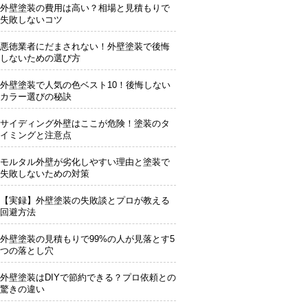
外壁塗装の費用は高い？相場と見積もりで
失敗しないコツ
悪徳業者にだまされない！外壁塗装で後悔
しないための選び方
外壁塗装で人気の色ベスト10！後悔しない
カラー選びの秘訣
サイディング外壁はここが危険！塗装のタ
イミングと注意点
モルタル外壁が劣化しやすい理由と塗装で
失敗しないための対策
【実録】外壁塗装の失敗談とプロが教える
回避方法
外壁塗装の見積もりで99%の人が見落とす5
つの落とし穴
外壁塗装はDIYで節約できる？プロ依頼との
驚きの違い