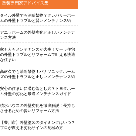
塗装専門家アドバイス集
タイル外壁でも油断禁物？クレバリーホー
ムの外壁トラブルと賢いメンテナンス術
アエラホームの外壁劣化と正しいメンテナ
ンス方法
家も人もメンテナンスが大事！サーラ住宅
の外壁トラブルとリフォームで叶える快適
な住まい
高耐久でも油断禁物！パナソニックホーム
ズの外壁トラブルと正しいメンテナンス術
安心の住まいに潜む落とし穴？トヨタホー
ム外壁の劣化と最適メンテナンスガイド
積水ハウスの外壁劣化を徹底解説！長持ち
させるための賢いリフォーム方法
【豊川市】外壁塗装のタイミングはいつ？
プロが教える劣化サインの見極め方