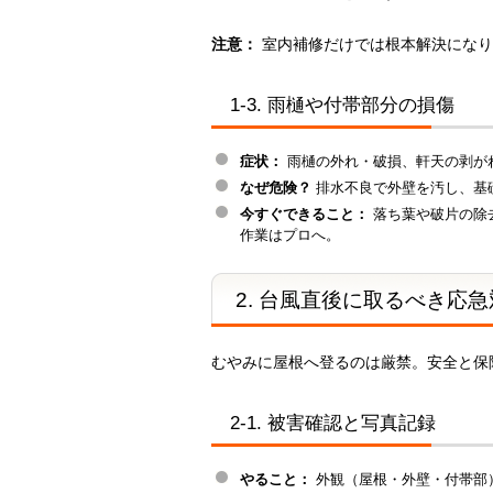
注意：
室内補修だけでは根本解決になり
1-3. 雨樋や付帯部分の損傷
症状：
雨樋の外れ・破損、軒天の剥が
なぜ危険？
排水不良で外壁を汚し、基
今すぐできること：
落ち葉や破片の除
作業はプロへ。
2. 台風直後に取るべき応
むやみに屋根へ登るのは厳禁。安全と保
2-1. 被害確認と写真記録
やること：
外観（屋根・外壁・付帯部