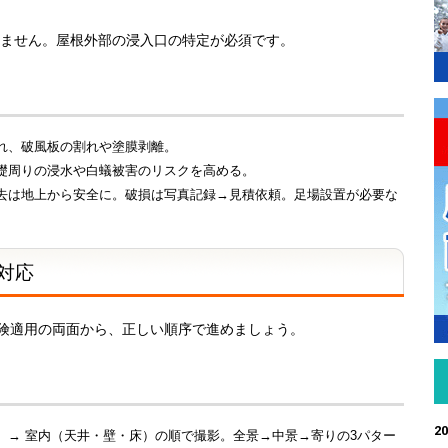
ません。屋根外部の浸入口の特定が必須です。
れ、破風板の割れや塗膜剥離。
礎周りの浸水や白蟻被害のリスクを高める。
去は地上から安全に。破損は写真記録→見積依頼。足場設置が必要な
急対応
険適用の両面から、正しい順序で進めましょう。
20
）→ 室内（天井・壁・床）の順で撮影。全景→中景→寄りの3パター