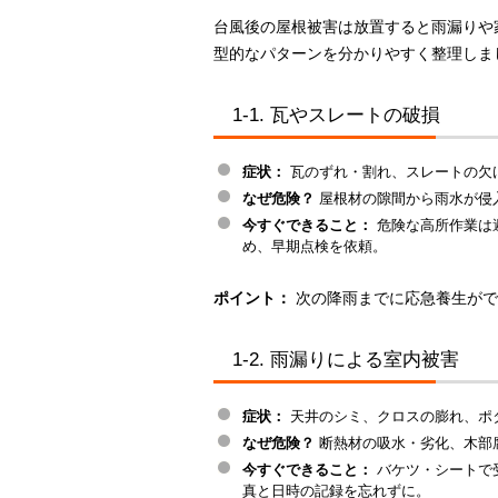
台風後の屋根被害は放置すると雨漏りや
型的なパターンを分かりやすく整理しま
1-1. 瓦やスレートの破損
症状：
瓦のずれ・割れ、スレートの欠
なぜ危険？
屋根材の隙間から雨水が侵
今すぐできること：
危険な高所作業は
め、早期点検を依頼。
ポイント：
次の降雨までに応急養生がで
1-2. 雨漏りによる室内被害
症状：
天井のシミ、クロスの膨れ、ポ
なぜ危険？
断熱材の吸水・劣化、木部
今すぐできること：
バケツ・シートで
真と日時の記録を忘れずに。