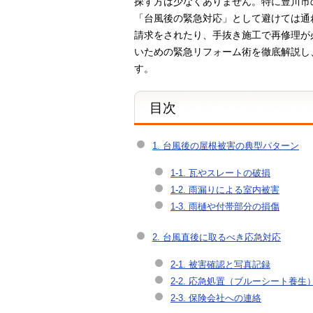
探す方は少なくありません。特に豊川市
「台風後の緊急対応」として避けては通
請求をされたり、手抜き施工で再修理が
いための緊急リフォーム術を徹底解説し
す。
目次
1. 台風後の屋根被害の典型パターン
1-1. 瓦やスレートの破損
1-2. 雨漏りによる室内被害
1-3. 雨樋や付帯部分の損傷
2. 台風直後に取るべき応急対応
2-1. 被害確認と写真記録
2-2. 応急処置（ブルーシート養生
2-3. 保険会社への連絡