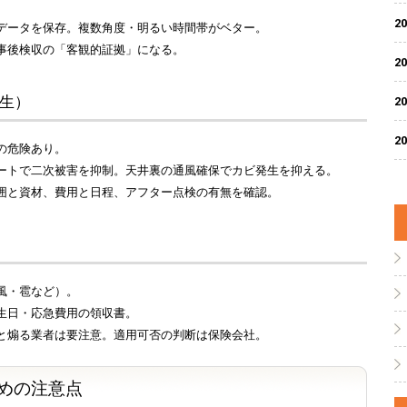
20
データを保存。複数角度・明るい時間帯がベター。
事後検収の「客観的証拠」になる。
20
養生）
20
20
の危険あり。
ートで二次被害を抑制。天井裏の通風確保でカビ発生を抑える。
囲と資材、費用と日程、アフター点検の有無を確認。
風・雹など）。
生日・応急費用の領収書。
と煽る業者は要注意。適用可否の判断は保険会社。
ための注意点