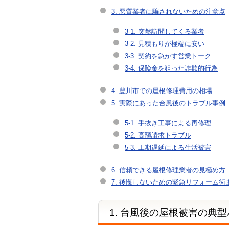
3. 悪質業者に騙されないための注意点
3-1. 突然訪問してくる業者
3-2. 見積もりが極端に安い
3-3. 契約を急かす営業トーク
3-4. 保険金を狙った詐欺的行為
4. 豊川市での屋根修理費用の相場
5. 実際にあった台風後のトラブル事例
5-1. 手抜き工事による再修理
5-2. 高額請求トラブル
5-3. 工期遅延による生活被害
6. 信頼できる屋根修理業者の見極め方
7. 後悔しないための緊急リフォーム術
1. 台風後の屋根被害の典