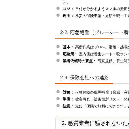
ン。
コツ：
日付が分かるようスマホの撮影
理由：
風災の保険申請・見積比較・工
2-2. 応急処置（ブルーシート
基本：
高所作業はプロへ。滑落・感電
応急策：
室内側は養生シート・吸水シ
業者依頼時の要点：
写真提供、養生範
2-3. 保険会社への連絡
対象：
火災保険の風災補償（台風・突
準備：
被害写真・被害箇所リスト・発
注意：
先に「保険で無料にできます」
3. 悪質業者に騙されない