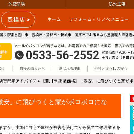
外壁塗装
防水工事
豊橋店 >
ホーム
リフォーム・リノベメニュー
漏り修理を豊川市・豊橋市・蒲郡市・新城市・田原市でお考えなら塗装職人直営店の
施工エリア 豊川市・豊橋市・蒲郡市・新城市・田原市
リフォーム・リノベ・外壁塗装の参邑(サンユウ)｜豊川市・豊橋市
0533-56-2552
る！
自慢の職人たち
選ばれる理由
他社と違う15の安心
装専門家アドバイス
>
【豊川市 塗装価格】「激安」に飛びつくと家が
「激安」に飛びつくと家がボロボロにな
ますが、実際に自宅の屋根が被害を受けてから慌てて修理業者を