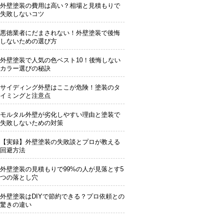
外壁塗装の費用は高い？相場と見積もりで
失敗しないコツ
悪徳業者にだまされない！外壁塗装で後悔
しないための選び方
外壁塗装で人気の色ベスト10！後悔しない
カラー選びの秘訣
サイディング外壁はここが危険！塗装のタ
イミングと注意点
モルタル外壁が劣化しやすい理由と塗装で
失敗しないための対策
【実録】外壁塗装の失敗談とプロが教える
回避方法
外壁塗装の見積もりで99%の人が見落とす5
つの落とし穴
外壁塗装はDIYで節約できる？プロ依頼との
驚きの違い