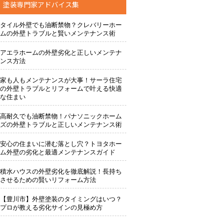
塗装専門家アドバイス集
タイル外壁でも油断禁物？クレバリーホー
ムの外壁トラブルと賢いメンテナンス術
アエラホームの外壁劣化と正しいメンテナ
ンス方法
家も人もメンテナンスが大事！サーラ住宅
の外壁トラブルとリフォームで叶える快適
な住まい
高耐久でも油断禁物！パナソニックホーム
ズの外壁トラブルと正しいメンテナンス術
安心の住まいに潜む落とし穴？トヨタホー
ム外壁の劣化と最適メンテナンスガイド
積水ハウスの外壁劣化を徹底解説！長持ち
させるための賢いリフォーム方法
【豊川市】外壁塗装のタイミングはいつ？
プロが教える劣化サインの見極め方