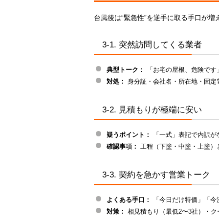
台風後は“緊急性”を逆手に取る手口が
3-1. 突然訪問してくる業者
典型トーク：
「お宅の屋根、危険です
対処：
身分証・会社名・所在地・固定
3-2. 見積もりが極端に安い
疑うポイント：
「一式」表記で内訳が
確認事項：
工程（下塗・中塗・上塗）
3-3. 契約を急かす営業トーク
よくある手口：
「今日だけ特価」「今
対策：
相見積もり（最低2〜3社）・