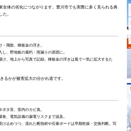
家全体の劣化につながります。豊川市でも実際に多く見られる典
した。
け・飛散、棟板金の浮き。
入し、野地板の腐朽・雨漏りの原因に。
避け、地上から写真で記録。棟板金の浮きは風で一気に拡大するた
きるかが被害拡大の分かれ道です。
タポタ音、室内のカビ臭。
腐食、電気設備の漏電リスクまで波及。
受け止めつつ、濡れた断熱材や石膏ボードは早期乾燥・交換判断。写