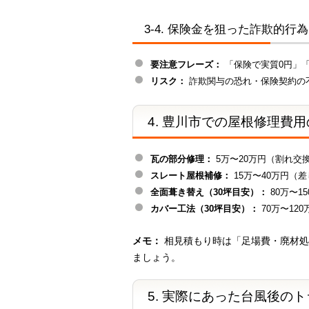
3-4. 保険金を狙った詐欺的行為
要注意フレーズ：
「保険で実質0円」
リスク：
詐欺関与の恐れ・保険契約の
4. 豊川市での屋根修理費
瓦の部分修理：
5万〜20万円（割れ交
スレート屋根補修：
15万〜40万円（
全面葺き替え（30坪目安）：
80万〜
カバー工法（30坪目安）：
70万〜12
メモ：
相見積もり時は「足場費・廃材処
ましょう。
5. 実際にあった台風後の