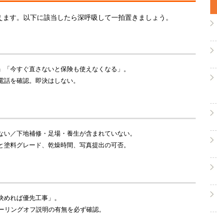
増えます。以下に該当したら深呼吸して一拍置きましょう。
」「今すぐ直さないと保険も使えなくなる」。
電話を確認。即決はしない。
ない／下地補修・足場・養生が含まれていない。
と塗料グレード、乾燥時間、写真提出の可否。
決めれば優先工事」。
クーリングオフ説明の有無を必ず確認。