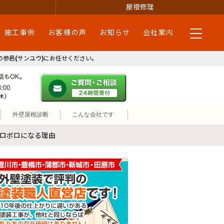
屋根修理
施工事例
お客様の声
お知らせ
会社案内
参邑(サンユウ)にお任せください。
・蒲郡市・新城市・田原市
ご質問・ご相談 ２４時間受付
メールやパソコンが苦手な方は、お電話でのご相談も大歓迎！匿
営業時間：午前9時30分～午後6時 土祝も営業(日曜定休)
外壁屋根診断
こんな会社です
ボロボロになる理由
外壁塗装で評判の塗装職人直