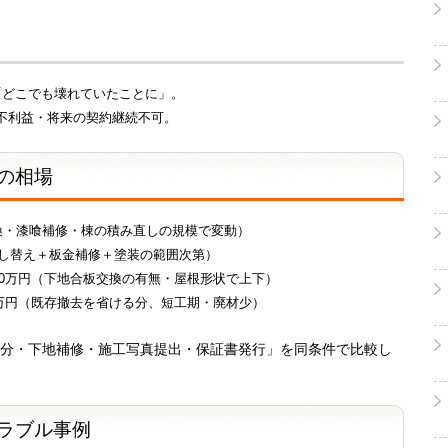
「どこでも壊れていたことに」。
不利益・将来の契約継続不可。
用の相場
換・漆喰補修・棟の積み直しの規模で変動）
差し替え＋板金補修＋塗装の範囲次第）
150万円（下地合板交換の有無・屋根形状で上下）
0万円（既存撤去を省ける分、短工期・廃材少）
分・下地補修・施工写真提出・保証書発行」を同条件で比較し
トラブル事例