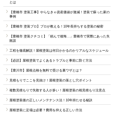
とは
【豊橋市 塗装工事】やらなきゃ資産価値が激減！塗装で蘇った家の
事例
【豊橋市 塗装プロ】プロが教える！10年長持ちする塗装の秘密
【豊橋市 塗装クチコミ】「頼んで後悔…」豊橋市で実際にあった失
敗談
工程を徹底解説！屋根塗装は何日かかるのかリアルなスケジュール
【必読】屋根塗装でよくあるトラブルと事前に防ぐ方法
【豊川市】屋根点検を無料で受ける裏ワザとは？
見積もりでここを見抜け！屋根塗装の落とし穴ポイント
複数見積もりで失敗する人が多い！屋根塗装の相見積もり注意点
屋根塗装後の正しいメンテナンス法！10年持たせる秘訣
屋根塗装に足場は必要？費用を抑える正しい方法