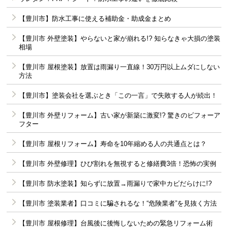
【豊川市】防水工事に使える補助金・助成金まとめ
【豊川市 外壁塗装】やらないと家が崩れる!? 知らなきゃ大損の塗装
相場
【豊川市 屋根塗装】放置は雨漏り一直線！30万円以上ムダにしない
方法
【豊川市】塗装会社を選ぶとき「この一言」で失敗する人が続出！
【豊川市 外壁リフォーム】古い家が新築に激変!? 驚きのビフォーア
フター
【豊川市 屋根リフォーム】寿命を10年縮める人の共通点とは？
【豊川市 外壁修理】ひび割れを無視すると修繕費3倍！恐怖の実例
【豊川市 防水塗装】知らずに放置→雨漏りで家中カビだらけに!?
【豊川市 塗装業者】口コミに騙されるな！“危険業者”を見抜く方法
【豊川市 屋根修理】台風後に後悔しないための緊急リフォーム術