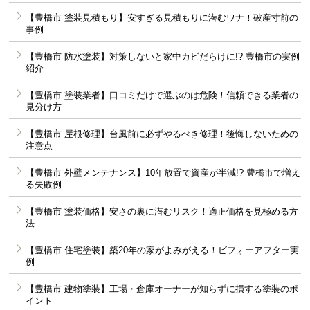
【豊橋市 塗装見積もり】安すぎる見積もりに潜むワナ！破産寸前の
事例
【豊橋市 防水塗装】対策しないと家中カビだらけに!? 豊橋市の実例
紹介
【豊橋市 塗装業者】口コミだけで選ぶのは危険！信頼できる業者の
見分け方
【豊橋市 屋根修理】台風前に必ずやるべき修理！後悔しないための
注意点
【豊橋市 外壁メンテナンス】10年放置で資産が半減!? 豊橋市で増え
る失敗例
【豊橋市 塗装価格】安さの裏に潜むリスク！適正価格を見極める方
法
【豊橋市 住宅塗装】築20年の家がよみがえる！ビフォーアフター実
例
【豊橋市 建物塗装】工場・倉庫オーナーが知らずに損する塗装のポ
イント