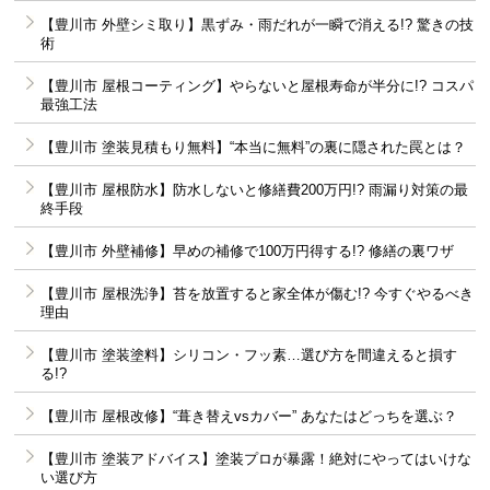
【豊川市 外壁シミ取り】黒ずみ・雨だれが一瞬で消える!? 驚きの技
術
【豊川市 屋根コーティング】やらないと屋根寿命が半分に!? コスパ
最強工法
【豊川市 塗装見積もり無料】“本当に無料”の裏に隠された罠とは？
【豊川市 屋根防水】防水しないと修繕費200万円!? 雨漏り対策の最
終手段
【豊川市 外壁補修】早めの補修で100万円得する!? 修繕の裏ワザ
【豊川市 屋根洗浄】苔を放置すると家全体が傷む!? 今すぐやるべき
理由
【豊川市 塗装塗料】シリコン・フッ素…選び方を間違えると損す
る!?
【豊川市 屋根改修】“葺き替えvsカバー” あなたはどっちを選ぶ？
【豊川市 塗装アドバイス】塗装プロが暴露！絶対にやってはいけな
い選び方