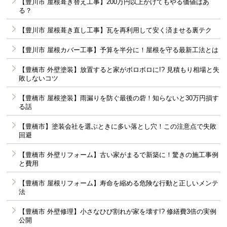
【豊川市 屋根葺き替え工事】200万円以上かけてもやる価値はあ
る？
【豊川市 屋根葺き直し工事】瓦を再利用して安く済ませる裏テク
【豊川市 屋根カバー工事】予算を半分に！屋根を守る最新工法とは
【豊橋市 外壁塗装】放置すると家がボロボロに!? 見積もり相場と失
敗しないコツ
【豊橋市 屋根塗装】雨漏りを防ぐ最後の砦！知らないと30万円損す
る話
【豊橋市】塗装会社を選ぶときに多い落とし穴！この注意点で失敗
回避
【豊橋市 外壁リフォーム】古い家がまるで新築に！驚きの施工事例
と費用
【豊橋市 屋根リフォーム】寿命を縮める危険な行動と正しいメンテ
法
【豊橋市 外壁修理】小さなひび割れが家を壊す!? 修繕費3倍の実例
公開