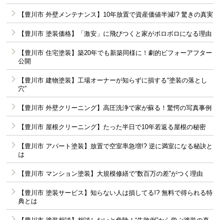
【豊川市 外壁メンテナンス】10年放置で資産価値半減!? 驚きの真実
【豊川市 塗装価格】「激安」に飛びつくと家がボロボロになる理由
【豊川市 住宅塗装】築20年でも新築同様に！劇的ビフォーアフター
公開
【豊川市 建物塗装】工場オーナーが知らずに損する“塗装の落とし
穴”
【豊川市 外壁クリーニング】高圧洗浄で家が蘇る！驚愕の写真事例
【豊川市 屋根クリーニング】たった半日で10年若返る屋根の秘密
【豊川市 アパート塗装】放置で空室率急増!? 逆に満室になる秘訣と
は
【豊川市 マンション塗装】大規模修繕で“数百万の差”がつく理由
【豊川市 塗装サービス】知らない人は損してる!? 無料で得られる特
典とは