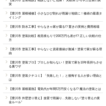
【豊川市 塗装相談】相談しないと危険！“失敗例”から学ぶ塗装の真
実
【豊川市 屋根補修】小さなひび割れが雨漏り地獄に！修繕の最適タ
イミング
【豊川市 防水工事】やらなきゃ家が腐る!? 驚きの実例と費用相場
【豊川市 塗装比較】相見積もりで200万円も差が!? 正しい比較の仕
方
【豊川市 塗装工事】やらないと資産価値が激減！塗装で家が蘇る理
由
【豊川市 塗装プロ】プロしか知らない！塗装で家を10年長持ちさせ
る裏ワザ
【豊川市 塗装クチコミ】「失敗した！」と後悔する人が多い理由と
は
【豊川市 屋根遮熱】電気代が年間5万円安くなる!? 魔法の塗装とは
【豊川市 外壁塗り替え】放置で雨漏り…失敗しない“塗り替えの黄
金ルール”