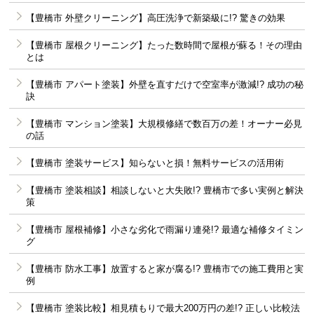
【豊橋市 外壁クリーニング】高圧洗浄で新築級に!? 驚きの効果
【豊橋市 屋根クリーニング】たった数時間で屋根が蘇る！その理由
とは
【豊橋市 アパート塗装】外壁を直すだけで空室率が激減!? 成功の秘
訣
【豊橋市 マンション塗装】大規模修繕で数百万の差！オーナー必見
の話
【豊橋市 塗装サービス】知らないと損！無料サービスの活用術
【豊橋市 塗装相談】相談しないと大失敗!? 豊橋市で多い実例と解決
策
【豊橋市 屋根補修】小さな劣化で雨漏り連発!? 最適な補修タイミン
グ
【豊橋市 防水工事】放置すると家が腐る!? 豊橋市での施工費用と実
例
【豊橋市 塗装比較】相見積もりで最大200万円の差!? 正しい比較法