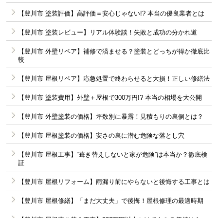
【豊川市 塗装評価】高評価＝安心じゃない!? 本当の優良業者とは
【豊川市 塗装レビュー】リアル体験談！失敗と成功の分かれ道
【豊川市 外壁リペア】補修で済ませる？塗装とどっちが得か徹底比
較
【豊川市 屋根リペア】応急処置で終わらせると大損！正しい修繕法
【豊川市 塗装費用】外壁＋屋根で300万円!? 本当の相場を大公開
【豊川市 外壁塗装の価格】坪数別に暴露！見積もりの裏側とは？
【豊川市 屋根塗装の価格】安さの裏に潜む危険な落とし穴
【豊川市 屋根工事】“葺き替えしないと家が危険”は本当か？徹底検
証
【豊川市 屋根リフォーム】雨漏り前にやらないと後悔する工事とは
【豊川市 屋根修繕】「まだ大丈夫」で後悔！屋根修理の最適時期