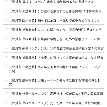
【豊川市 屋根リフォーム】寿命を10年縮める人の共通点とは？
【豊川市 外壁修理】ひび割れを無視すると修繕費3倍！恐怖の実例
【豊川市 防水塗装】知らずに放置→雨漏りで家中カビだらけに!?
【豊川市 塗装業者】口コミに騙されるな！“危険業者”を見抜く方法
【豊川市 屋根修理】台風後に後悔しないための緊急リフォーム術
【豊川市 外壁メンテナンス】10年放置で資産価値半減!? 驚きの真実
【豊川市 塗装価格】「激安」に飛びつくと家がボロボロになる理由
【豊川市 住宅塗装】築20年でも新築同様に！劇的ビフォーアフター
公開
【豊川市 建物塗装】工場オーナーが知らずに損する“塗装の落とし
穴”
【豊川市 外壁クリーニング】高圧洗浄で家が蘇る！驚愕の写真事例
【豊川市 屋根クリーニング】たった半日で10年若返る屋根の秘密