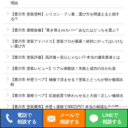
理由
【豊川市 塗装塗料】シリコン・フッ素…選び方を間違えると損す
る!?
【豊川市 屋根改修】“葺き替えvsカバー” あなたはどっちを選ぶ？
【豊川市 塗装アドバイス】塗装プロが暴露！絶対にやってはいけな
い選び方
【豊川市 塗装評価】高評価＝安心じゃない!? 本当の優良業者とは
【豊川市 塗装レビュー】リアル体験談！失敗と成功の分かれ道
【豊川市 外壁リペア】補修で済ませる？塗装とどっちが得か徹底比
較
【豊川市 屋根リペア】応急処置で終わらせると大損！正しい修繕法
【豊川市 塗装費用】外壁＋屋根で300万円!? 本当の相場を大公開
電話で
メールで
LINEで
【豊川市 外壁塗装の価格】坪数別に暴露！見積もりの裏側とは？
相談する
相談する
相談する