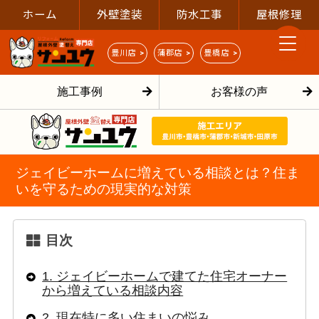
ホーム
外壁塗装
防水工事
屋根修理
豊川店 >
蒲郡店 >
豊橋店 >
施工事例
お客様の声
ジェイビーホームに増えている相談とは？住ま
いを守るための現実的な対策
目次
1. ジェイビーホームで建てた住宅オーナー
から増えている相談内容
2. 現在特に多い住まいの悩み