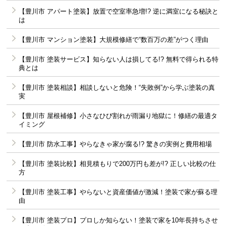
【豊川市 アパート塗装】放置で空室率急増!? 逆に満室になる秘訣と
は
【豊川市 マンション塗装】大規模修繕で“数百万の差”がつく理由
【豊川市 塗装サービス】知らない人は損してる!? 無料で得られる特
典とは
【豊川市 塗装相談】相談しないと危険！“失敗例”から学ぶ塗装の真
実
【豊川市 屋根補修】小さなひび割れが雨漏り地獄に！修繕の最適タ
イミング
【豊川市 防水工事】やらなきゃ家が腐る!? 驚きの実例と費用相場
【豊川市 塗装比較】相見積もりで200万円も差が!? 正しい比較の仕
方
【豊川市 塗装工事】やらないと資産価値が激減！塗装で家が蘇る理
由
【豊川市 塗装プロ】プロしか知らない！塗装で家を10年長持ちさせ