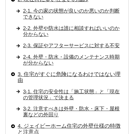
2-1. 今の家の状態が良いのか悪いのか判断
できない
2-2. 外壁や防水は誰に相談すればいいのか
分からない
2-3. 保証やアフターサービスに対する不安
2-4. 外壁・防水・設備のメンテナンス時期
が分からない
3. 住宅がすぐに危険になるわけではない理
由
3-1. 住宅の安全性は「施工状態」と「現在
の管理状況」で決まる
3-2. 注意すべきは外壁・防水・床下・屋根
裏などの外回り
4. ジェイビーホーム住宅の外壁仕様の特徴
と注意点