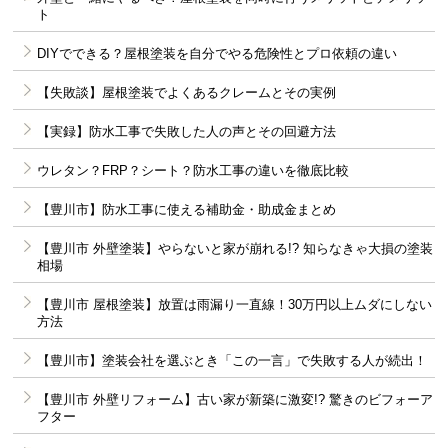
ト
DIYでできる？屋根塗装を自分でやる危険性とプロ依頼の違い
【失敗談】屋根塗装でよくあるクレームとその実例
【実録】防水工事で失敗した人の声とその回避方法
ウレタン？FRP？シート？防水工事の違いを徹底比較
【豊川市】防水工事に使える補助金・助成金まとめ
【豊川市 外壁塗装】やらないと家が崩れる!? 知らなきゃ大損の塗装
相場
【豊川市 屋根塗装】放置は雨漏り一直線！30万円以上ムダにしない
方法
【豊川市】塗装会社を選ぶとき「この一言」で失敗する人が続出！
【豊川市 外壁リフォーム】古い家が新築に激変!? 驚きのビフォーア
フター