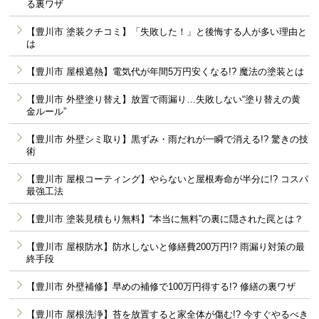
る裏ワザ
【豊川市 塗装クチコミ】「失敗した！」と後悔する人が多い理由と
は
【豊川市 屋根遮熱】電気代が年間5万円安くなる!? 魔法の塗装とは
【豊川市 外壁塗り替え】放置で雨漏り…失敗しない“塗り替えの黄
金ルール”
【豊川市 外壁シミ取り】黒ずみ・雨だれが一瞬で消える!? 驚きの技
術
【豊川市 屋根コーティング】やらないと屋根寿命が半分に!? コスパ
最強工法
【豊川市 塗装見積もり無料】“本当に無料”の裏に隠された罠とは？
【豊川市 屋根防水】防水しないと修繕費200万円!? 雨漏り対策の最
終手段
【豊川市 外壁補修】早めの補修で100万円得する!? 修繕の裏ワザ
【豊川市 屋根洗浄】苔を放置すると家全体が傷む!? 今すぐやるべき