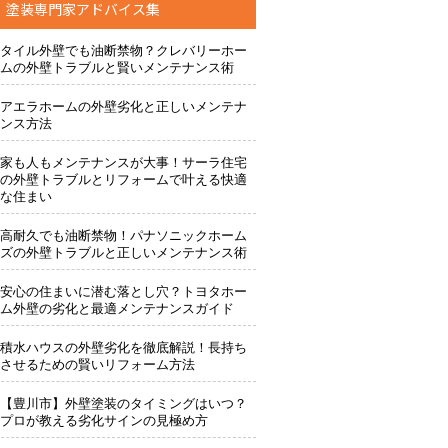
塗装専門家アドバイス集
事でもお願いできますか？
タイル外壁でも油断禁物？クレバリーホー
検討するけど、いいですか？
ムの外壁トラブルと賢いメンテナンス術
えてもらえますか？
アエラホームの外壁劣化と正しいメンテナ
ンス方法
にお問い合わせください。
家も人もメンテナンスが大事！サーラ住宅
の外壁トラブルとリフォームで叶える快適
な住まい
高耐久でも油断禁物！パナソニックホーム
ズの外壁トラブルと正しいメンテナンス術
安心の住まいに潜む落とし穴？トヨタホー
ム外壁の劣化と最適メンテナンスガイド
ても売り込みは一切いたしません！ ご相談だけのお電話も大歓迎です
積水ハウスの外壁劣化を徹底解説！長持ち
させるための賢いリフォーム方法
ご質問・無料診断のご依頼フォームはこちら
【豊川市】外壁塗装のタイミングはいつ？
プロが教える劣化サインの見極め方