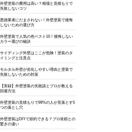
外壁塗装の費用は高い？相場と見積もりで
失敗しないコツ
悪徳業者にだまされない！外壁塗装で後悔
しないための選び方
外壁塗装で人気の色ベスト10！後悔しない
カラー選びの秘訣
サイディング外壁はここが危険！塗装のタ
イミングと注意点
モルタル外壁が劣化しやすい理由と塗装で
失敗しないための対策
【実録】外壁塗装の失敗談とプロが教える
回避方法
外壁塗装の見積もりで99%の人が見落とす5
つの落とし穴
外壁塗装はDIYで節約できる？プロ依頼との
驚きの違い