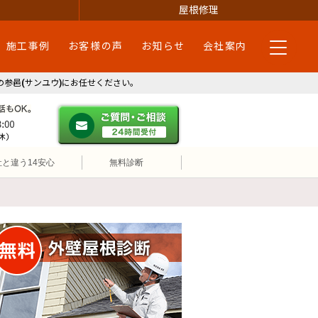
屋根修理
施工事例
お客様の声
お知らせ
会社案内
参邑(サンユウ)にお任せください。
・蒲郡市・新城市・田原市
ご質問・ご相談 ２４時間受付
メールやパソコンが苦手な方は、お電話でのご相談も大歓迎！匿
営業時間：午前9時30分～午後6時 土祝も営業(日曜定休)
社と違う14安心
無料診断
無料外壁屋根診断