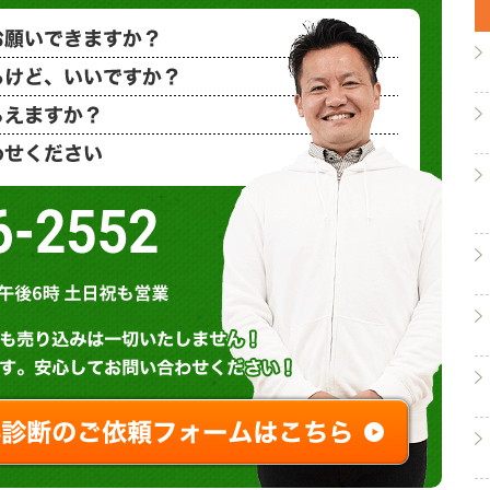
小さな塗装工
相見積もりで
概算金額を教
など、お気軽
0120-71-8008
営業時間 : 午前９時～午後６時 土祝も営業
無料診断やお問い合わせされ
ご相談・