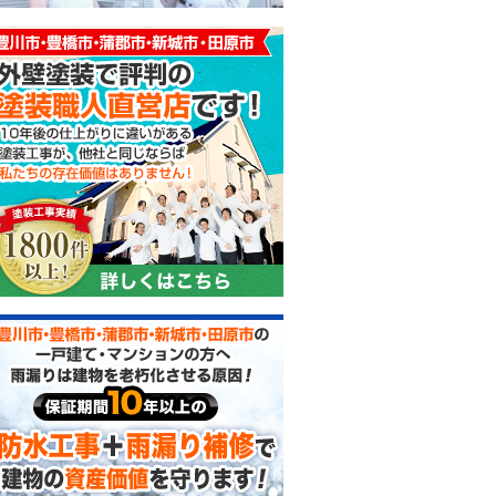
外壁塗装で評判の塗装職人直
防水工事＋雨漏り補修で建物