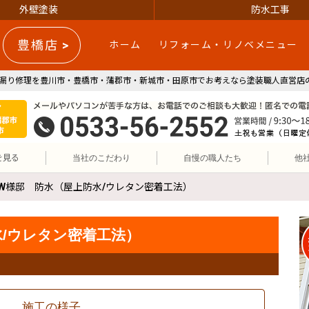
外壁塗装
防水工事
豊橋店 >
ホーム
リフォーム・リノベメニュー
漏り修理を豊川市・豊橋市・蒲郡市・新城市・田原市でお考えなら塗装職人直営店の
施工エリア 豊川市・豊橋市・蒲郡市・新城市・田原市
リフォーム・リノベ・外壁塗装の参邑(サンユウ)｜豊川市・豊橋市
0533-56-2552
を見る
当社のこだわり
自慢の職人たち
他
W様邸 防水（屋上防水/ウレタン密着工法）
/ウレタン密着工法）
施工の様子