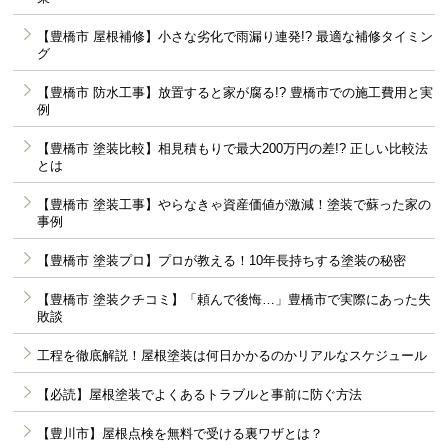
【豊橋市 屋根補修】小さな劣化で雨漏り連発!? 最適な補修タイミン
グ
【豊橋市 防水工事】放置すると家が腐る!? 豊橋市での施工費用と実
例
【豊橋市 塗装比較】相見積もりで最大200万円の差!? 正しい比較法
とは
【豊橋市 塗装工事】やらなきゃ資産価値が激減！塗装で蘇った家の
事例
【豊橋市 塗装プロ】プロが教える！10年長持ちする塗装の秘密
【豊橋市 塗装クチコミ】「頼んで後悔…」豊橋市で実際にあった失
敗談
工程を徹底解説！屋根塗装は何日かかるのかリアルなスケジュール
【必読】屋根塗装でよくあるトラブルと事前に防ぐ方法
【豊川市】屋根点検を無料で受ける裏ワザとは？