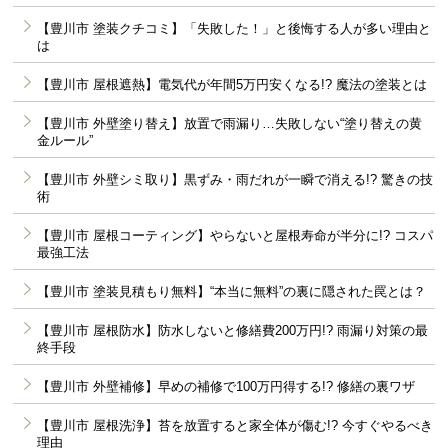
【豊川市 塗装クチコミ】「失敗した！」と後悔する人が多い理由と
は
【豊川市 屋根遮熱】電気代が年間5万円安くなる!? 魔法の塗装とは
【豊川市 外壁塗り替え】放置で雨漏り…失敗しない“塗り替えの黄
金ルール”
【豊川市 外壁シミ取り】黒ずみ・雨だれが一瞬で消える!? 驚きの技
術
【豊川市 屋根コーティング】やらないと屋根寿命が半分に!? コスパ
最強工法
【豊川市 塗装見積もり無料】“本当に無料”の裏に隠された罠とは？
【豊川市 屋根防水】防水しないと修繕費200万円!? 雨漏り対策の最
終手段
【豊川市 外壁補修】早めの補修で100万円得する!? 修繕の裏ワザ
【豊川市 屋根洗浄】苔を放置すると家全体が傷む!? 今すぐやるべき
理由