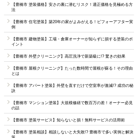
【豊橋市 塗装価格】安さの裏に潜むリスク！適正価格を見極める方
法
【豊橋市 住宅塗装】築20年の家がよみがえる！ビフォーアフター実
例
【豊橋市 建物塗装】工場・倉庫オーナーが知らずに損する塗装のポ
イント
【豊橋市 外壁クリーニング】高圧洗浄で新築級に!? 驚きの効果
【豊橋市 屋根クリーニング】たった数時間で屋根が蘇る！その理由
とは
【豊橋市 アパート塗装】外壁を直すだけで空室率が激減!? 成功の秘
訣
【豊橋市 マンション塗装】大規模修繕で数百万の差！オーナー必見
の話
【豊橋市 塗装サービス】知らないと損！無料サービスの活用術
【豊橋市 塗装相談】相談しないと大失敗!? 豊橋市で多い実例と解決
策