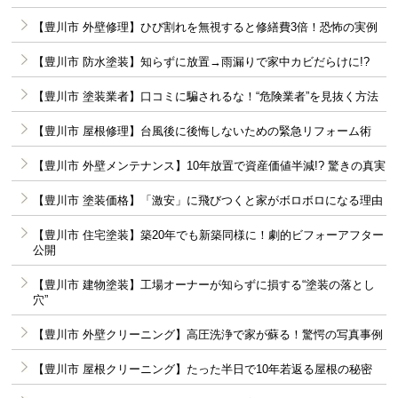
【豊川市 外壁修理】ひび割れを無視すると修繕費3倍！恐怖の実例
【豊川市 防水塗装】知らずに放置→雨漏りで家中カビだらけに!?
【豊川市 塗装業者】口コミに騙されるな！“危険業者”を見抜く方法
【豊川市 屋根修理】台風後に後悔しないための緊急リフォーム術
【豊川市 外壁メンテナンス】10年放置で資産価値半減!? 驚きの真実
【豊川市 塗装価格】「激安」に飛びつくと家がボロボロになる理由
【豊川市 住宅塗装】築20年でも新築同様に！劇的ビフォーアフター
公開
【豊川市 建物塗装】工場オーナーが知らずに損する“塗装の落とし
穴”
【豊川市 外壁クリーニング】高圧洗浄で家が蘇る！驚愕の写真事例
【豊川市 屋根クリーニング】たった半日で10年若返る屋根の秘密