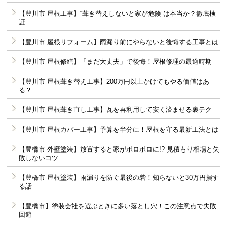
【豊川市 屋根工事】“葺き替えしないと家が危険”は本当か？徹底検
証
【豊川市 屋根リフォーム】雨漏り前にやらないと後悔する工事とは
【豊川市 屋根修繕】「まだ大丈夫」で後悔！屋根修理の最適時期
【豊川市 屋根葺き替え工事】200万円以上かけてもやる価値はあ
る？
【豊川市 屋根葺き直し工事】瓦を再利用して安く済ませる裏テク
【豊川市 屋根カバー工事】予算を半分に！屋根を守る最新工法とは
【豊橋市 外壁塗装】放置すると家がボロボロに!? 見積もり相場と失
敗しないコツ
【豊橋市 屋根塗装】雨漏りを防ぐ最後の砦！知らないと30万円損す
る話
【豊橋市】塗装会社を選ぶときに多い落とし穴！この注意点で失敗
回避