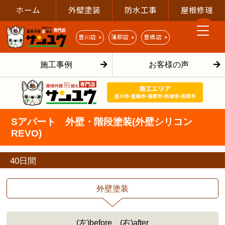
ホーム
外壁塗装
防水工事
屋根修理
豊川店 >
蒲郡店 >
豊橋店 >
施工事例
お客様の声
Sアパート 外壁・階段塗装(外壁シリコン
REVO)
40日間
外壁塗装
(左)before (右)after