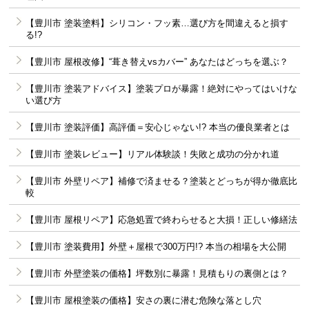
【豊川市 塗装塗料】シリコン・フッ素…選び方を間違えると損す
る!?
【豊川市 屋根改修】“葺き替えvsカバー” あなたはどっちを選ぶ？
【豊川市 塗装アドバイス】塗装プロが暴露！絶対にやってはいけな
い選び方
【豊川市 塗装評価】高評価＝安心じゃない!? 本当の優良業者とは
【豊川市 塗装レビュー】リアル体験談！失敗と成功の分かれ道
【豊川市 外壁リペア】補修で済ませる？塗装とどっちが得か徹底比
較
【豊川市 屋根リペア】応急処置で終わらせると大損！正しい修繕法
【豊川市 塗装費用】外壁＋屋根で300万円!? 本当の相場を大公開
【豊川市 外壁塗装の価格】坪数別に暴露！見積もりの裏側とは？
【豊川市 屋根塗装の価格】安さの裏に潜む危険な落とし穴