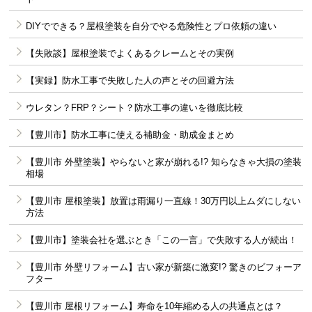
DIYでできる？屋根塗装を自分でやる危険性とプロ依頼の違い
【失敗談】屋根塗装でよくあるクレームとその実例
【実録】防水工事で失敗した人の声とその回避方法
ウレタン？FRP？シート？防水工事の違いを徹底比較
【豊川市】防水工事に使える補助金・助成金まとめ
【豊川市 外壁塗装】やらないと家が崩れる!? 知らなきゃ大損の塗装
相場
【豊川市 屋根塗装】放置は雨漏り一直線！30万円以上ムダにしない
方法
【豊川市】塗装会社を選ぶとき「この一言」で失敗する人が続出！
【豊川市 外壁リフォーム】古い家が新築に激変!? 驚きのビフォーア
フター
【豊川市 屋根リフォーム】寿命を10年縮める人の共通点とは？