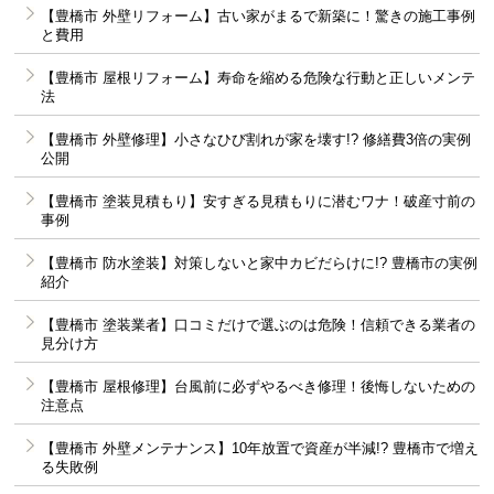
【豊橋市 外壁リフォーム】古い家がまるで新築に！驚きの施工事例
と費用
【豊橋市 屋根リフォーム】寿命を縮める危険な行動と正しいメンテ
法
【豊橋市 外壁修理】小さなひび割れが家を壊す!? 修繕費3倍の実例
公開
【豊橋市 塗装見積もり】安すぎる見積もりに潜むワナ！破産寸前の
事例
【豊橋市 防水塗装】対策しないと家中カビだらけに!? 豊橋市の実例
紹介
【豊橋市 塗装業者】口コミだけで選ぶのは危険！信頼できる業者の
見分け方
【豊橋市 屋根修理】台風前に必ずやるべき修理！後悔しないための
注意点
【豊橋市 外壁メンテナンス】10年放置で資産が半減!? 豊橋市で増え
る失敗例