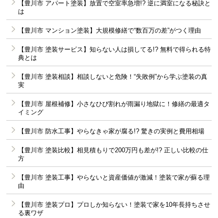
【豊川市 アパート塗装】放置で空室率急増!? 逆に満室になる秘訣と
は
【豊川市 マンション塗装】大規模修繕で“数百万の差”がつく理由
【豊川市 塗装サービス】知らない人は損してる!? 無料で得られる特
典とは
【豊川市 塗装相談】相談しないと危険！“失敗例”から学ぶ塗装の真
実
【豊川市 屋根補修】小さなひび割れが雨漏り地獄に！修繕の最適タ
イミング
【豊川市 防水工事】やらなきゃ家が腐る!? 驚きの実例と費用相場
【豊川市 塗装比較】相見積もりで200万円も差が!? 正しい比較の仕
方
【豊川市 塗装工事】やらないと資産価値が激減！塗装で家が蘇る理
由
【豊川市 塗装プロ】プロしか知らない！塗装で家を10年長持ちさせ
る裏ワザ