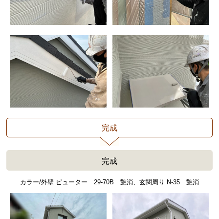
完成
完成
カラー/外壁 ピューター 29-70B 艶消、玄関周り N-35 艶消