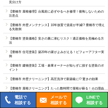
見分け方
【豊橋市 屋根修理】台風前に必ずやるべき修理！後悔しないための
注意点
【豊橋市 外壁メンテナンス】10年放置で資産が半減!? 豊橋市で増え
る失敗例
【豊橋市 塗装価格】安さの裏に潜むリスク！適正価格を見極める方
法
【豊橋市 住宅塗装】築20年の家がよみがえる！ビフォーアフター実
例
【豊橋市 建物塗装】工場・倉庫オーナーが知らずに損する塗装のポ
イント
【豊橋市 外壁クリーニング】高圧洗浄で新築級に!? 驚きの効果
【豊橋市 屋根クリーニング】たった数時間で屋根が蘇る！その理由
とは
電話で
メールで
LINEで
【豊橋市 アパート塗装】外壁を直すだけで空室率が激減!? 成功の秘
相談する
相談する
相談する
訣