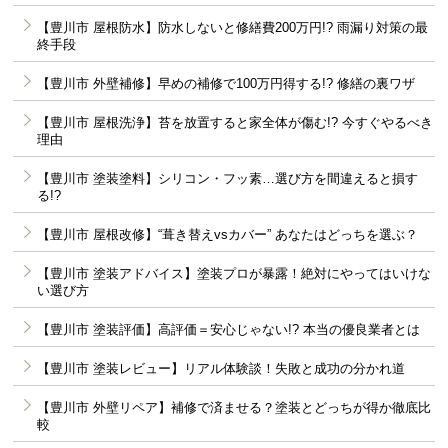
【豊川市 屋根防水】防水しないと修繕費200万円!? 雨漏り対策の最
終手段
【豊川市 外壁補修】早めの補修で100万円得する!? 修繕の裏ワザ
【豊川市 屋根洗浄】苔を放置すると家全体が傷む!? 今すぐやるべき
理由
【豊川市 塗装塗料】シリコン・フッ素…選び方を間違えると損す
る!?
【豊川市 屋根改修】“葺き替えvsカバー” あなたはどっちを選ぶ？
【豊川市 塗装アドバイス】塗装プロが暴露！絶対にやってはいけな
い選び方
【豊川市 塗装評価】高評価＝安心じゃない!? 本当の優良業者とは
【豊川市 塗装レビュー】リアル体験談！失敗と成功の分かれ道
【豊川市 外壁リペア】補修で済ませる？塗装とどっちが得か徹底比
較