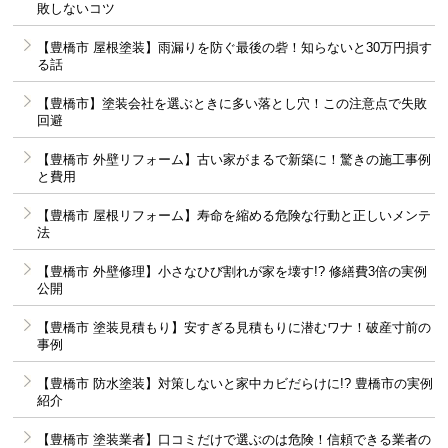
敗しないコツ
【豊橋市 屋根塗装】雨漏りを防ぐ最後の砦！知らないと30万円損す
る話
【豊橋市】塗装会社を選ぶときに多い落とし穴！この注意点で失敗
回避
【豊橋市 外壁リフォーム】古い家がまるで新築に！驚きの施工事例
と費用
【豊橋市 屋根リフォーム】寿命を縮める危険な行動と正しいメンテ
法
【豊橋市 外壁修理】小さなひび割れが家を壊す!? 修繕費3倍の実例
公開
【豊橋市 塗装見積もり】安すぎる見積もりに潜むワナ！破産寸前の
事例
【豊橋市 防水塗装】対策しないと家中カビだらけに!? 豊橋市の実例
紹介
【豊橋市 塗装業者】口コミだけで選ぶのは危険！信頼できる業者の