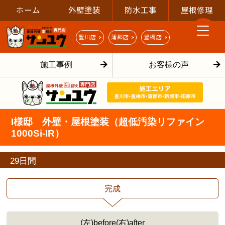
ホーム
外壁塗装
防水工事
屋根修理
豊川店 >
蒲郡店 >
豊橋店 >
施工事例
お客様の声
I様邸 外壁・屋根塗装（超低汚染リファイン
1000Si-IR）
29日間
完成
(左)before(右)after