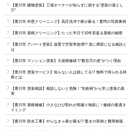
【豊川市 建物塗装】工場オーナーが知らずに損する“塗装の落とし
穴”
【豊川市 外壁クリーニング】高圧洗浄で家が蘇る！驚愕の写真事例
【豊川市 屋根クリーニング】たった半日で10年若返る屋根の秘密
【豊川市 アパート塗装】放置で空室率急増!? 逆に満室になる秘訣と
は
【豊川市 マンション塗装】大規模修繕で“数百万の差”がつく理由
【豊川市 塗装サービス】知らない人は損してる!? 無料で得られる特
典とは
【豊川市 塗装相談】相談しないと危険！“失敗例”から学ぶ塗装の真
実
【豊川市 屋根補修】小さなひび割れが雨漏り地獄に！修繕の最適タ
イミング
【豊川市 防水工事】やらなきゃ家が腐る!? 驚きの実例と費用相場