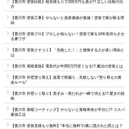
【豊川市 塗装比較】相見積もりで200万円も差が!? 正しい比較の仕
方
【豊川市 塗装工事】やらないと資産価値が激減！塗装で家が蘇る理
由
【豊川市 塗装プロ】プロしか知らない！塗装で家を10年長持ちさせ
る裏ワザ
【豊川市 塗装クチコミ】「失敗した！」と後悔する人が多い理由と
は
【豊川市 屋根遮熱】電気代が年間5万円安くなる!? 魔法の塗装とは
【豊川市 外壁塗り替え】放置で雨漏り…失敗しない“塗り替えの黄
金ルール”
【豊川市 外壁シミ取り】黒ずみ・雨だれが一瞬で消える!? 驚きの技
術
【豊川市 屋根コーティング】やらないと屋根寿命が半分に!? コスパ
最強工法
【豊川市 塗装見積もり無料】“本当に無料”の裏に隠された罠とは？