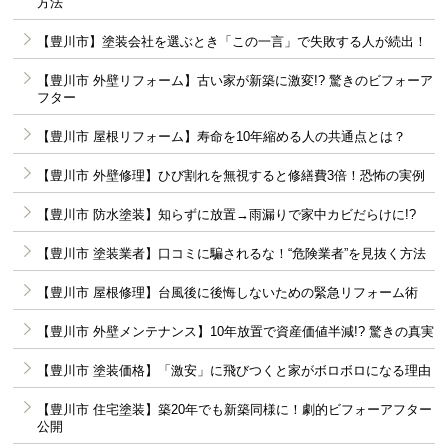
方法
【豊川市】塗装会社を選ぶとき「この一言」で失敗する人が続出！
【豊川市 外壁リフォーム】古い家が新築に激変!? 驚きのビフォーア
フター
【豊川市 屋根リフォーム】寿命を10年縮める人の共通点とは？
【豊川市 外壁修理】ひび割れを無視すると修繕費3倍！恐怖の実例
【豊川市 防水塗装】知らずに放置→雨漏りで家中カビだらけに!?
【豊川市 塗装業者】口コミに騙されるな！“危険業者”を見抜く方法
【豊川市 屋根修理】台風後に後悔しないための緊急リフォーム術
【豊川市 外壁メンテナンス】10年放置で資産価値半減!? 驚きの真実
【豊川市 塗装価格】「激安」に飛びつくと家がボロボロになる理由
【豊川市 住宅塗装】築20年でも新築同様に！劇的ビフォーアフター
公開