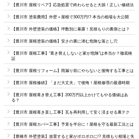
【豊川市 屋根リペア】応急処置で終わらせると大損！正しい修繕法
【豊川市 塗装費用】外壁＋屋根で300万円!? 本当の相場を大公開
【豊川市 外壁塗装の価格】坪数別に暴露！見積もりの裏側とは？
【豊川市 屋根塗装の価格】安さの裏に潜む危険な落とし穴
【豊川市 屋根工事】“葺き替えしないと家が危険”は本当か？徹底検
証
【豊川市 屋根リフォーム】雨漏り前にやらないと後悔する工事とは
【豊川市 屋根修繕】「まだ大丈夫」で後悔！屋根修理の最適時期
【豊川市 屋根葺き替え工事】200万円以上かけてもやる価値はあ
る？
【豊川市 屋根葺き直し工事】瓦を再利用して安く済ませる裏テク
【豊川市 屋根カバー工事】予算を半分に！屋根を守る最新工法とは
【豊橋市 外壁塗装】放置すると家がボロボロに!? 見積もり相場と失