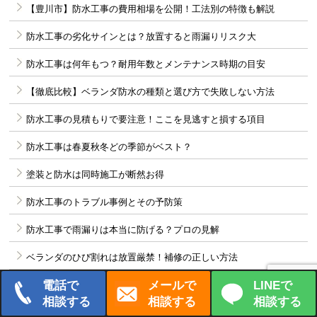
【豊川市】防水工事の費用相場を公開！工法別の特徴も解説
防水工事の劣化サインとは？放置すると雨漏りリスク大
防水工事は何年もつ？耐用年数とメンテナンス時期の目安
【徹底比較】ベランダ防水の種類と選び方で失敗しない方法
防水工事の見積もりで要注意！ここを見逃すと損する項目
防水工事は春夏秋冬どの季節がベスト？
塗装と防水は同時施工が断然お得
防水工事のトラブル事例とその予防策
防水工事で雨漏りは本当に防げる？プロの見解
ベランダのひび割れは放置厳禁！補修の正しい方法
電話で
メールで
LINEで
防水工事の保証は本当に安心？契約前に必ず確認すべきこと
相談する
相談する
相談する
防水工事の費用を抑える裏技と注意点