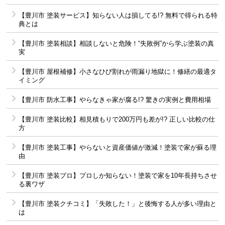
【豊川市 塗装サービス】知らない人は損してる!? 無料で得られる特
典とは
【豊川市 塗装相談】相談しないと危険！“失敗例”から学ぶ塗装の真
実
【豊川市 屋根補修】小さなひび割れが雨漏り地獄に！修繕の最適タ
イミング
【豊川市 防水工事】やらなきゃ家が腐る!? 驚きの実例と費用相場
【豊川市 塗装比較】相見積もりで200万円も差が!? 正しい比較の仕
方
【豊川市 塗装工事】やらないと資産価値が激減！塗装で家が蘇る理
由
【豊川市 塗装プロ】プロしか知らない！塗装で家を10年長持ちさせ
る裏ワザ
【豊川市 塗装クチコミ】「失敗した！」と後悔する人が多い理由と
は