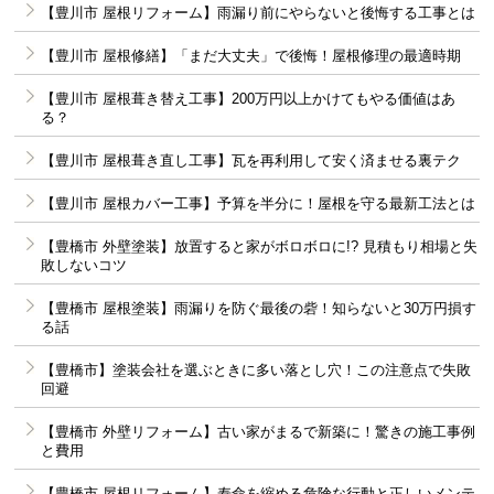
【豊川市 屋根リフォーム】雨漏り前にやらないと後悔する工事とは
【豊川市 屋根修繕】「まだ大丈夫」で後悔！屋根修理の最適時期
【豊川市 屋根葺き替え工事】200万円以上かけてもやる価値はあ
る？
【豊川市 屋根葺き直し工事】瓦を再利用して安く済ませる裏テク
【豊川市 屋根カバー工事】予算を半分に！屋根を守る最新工法とは
【豊橋市 外壁塗装】放置すると家がボロボロに!? 見積もり相場と失
敗しないコツ
【豊橋市 屋根塗装】雨漏りを防ぐ最後の砦！知らないと30万円損す
る話
【豊橋市】塗装会社を選ぶときに多い落とし穴！この注意点で失敗
回避
【豊橋市 外壁リフォーム】古い家がまるで新築に！驚きの施工事例
と費用
【豊橋市 屋根リフォーム】寿命を縮める危険な行動と正しいメンテ