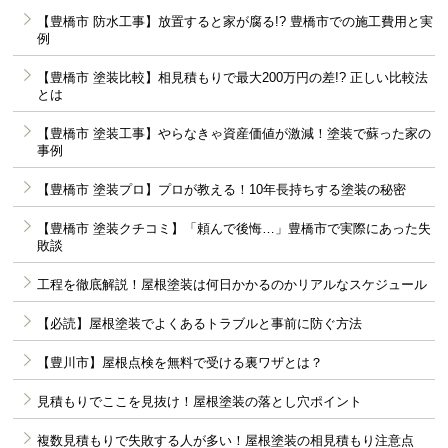
【豊橋市 防水工事】放置すると家が腐る!? 豊橋市での施工費用と実
例
【豊橋市 塗装比較】相見積もりで最大200万円の差!? 正しい比較法
とは
【豊橋市 塗装工事】やらなきゃ資産価値が激減！塗装で蘇った家の
事例
【豊橋市 塗装プロ】プロが教える！10年長持ちする塗装の秘密
【豊橋市 塗装クチコミ】「頼んで後悔…」豊橋市で実際にあった失
敗談
工程を徹底解説！屋根塗装は何日かかるのかリアルなスケジュール
【必読】屋根塗装でよくあるトラブルと事前に防ぐ方法
【豊川市】屋根点検を無料で受ける裏ワザとは？
見積もりでここを見抜け！屋根塗装の落とし穴ポイント
複数見積もりで失敗する人が多い！屋根塗装の相見積もり注意点