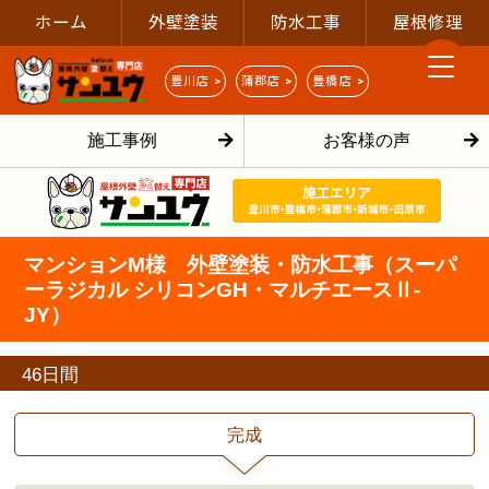
ホーム
外壁塗装
防水工事
屋根修理
豊川店 >
蒲郡店 >
豊橋店 >
施工事例
お客様の声
マンションM様 外壁塗装・防水工事（スーパ
ーラジカル シリコンGH・マルチエースⅡ-
JY）
46日間
完成