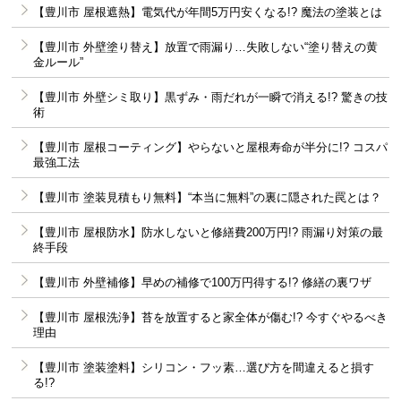
【豊川市 屋根遮熱】電気代が年間5万円安くなる!? 魔法の塗装とは
【豊川市 外壁塗り替え】放置で雨漏り…失敗しない“塗り替えの黄
金ルール”
【豊川市 外壁シミ取り】黒ずみ・雨だれが一瞬で消える!? 驚きの技
術
【豊川市 屋根コーティング】やらないと屋根寿命が半分に!? コスパ
最強工法
【豊川市 塗装見積もり無料】“本当に無料”の裏に隠された罠とは？
【豊川市 屋根防水】防水しないと修繕費200万円!? 雨漏り対策の最
終手段
【豊川市 外壁補修】早めの補修で100万円得する!? 修繕の裏ワザ
【豊川市 屋根洗浄】苔を放置すると家全体が傷む!? 今すぐやるべき
理由
【豊川市 塗装塗料】シリコン・フッ素…選び方を間違えると損す
る!?