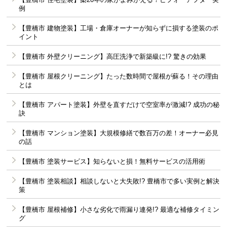
例
【豊橋市 建物塗装】工場・倉庫オーナーが知らずに損する塗装のポ
イント
【豊橋市 外壁クリーニング】高圧洗浄で新築級に!? 驚きの効果
【豊橋市 屋根クリーニング】たった数時間で屋根が蘇る！その理由
とは
【豊橋市 アパート塗装】外壁を直すだけで空室率が激減!? 成功の秘
訣
【豊橋市 マンション塗装】大規模修繕で数百万の差！オーナー必見
の話
【豊橋市 塗装サービス】知らないと損！無料サービスの活用術
【豊橋市 塗装相談】相談しないと大失敗!? 豊橋市で多い実例と解決
策
【豊橋市 屋根補修】小さな劣化で雨漏り連発!? 最適な補修タイミン
グ