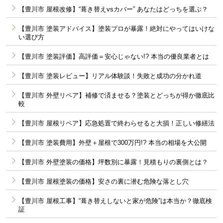
【豊川市 屋根改修】“葺き替えvsカバー” あなたはどっちを選ぶ？
【豊川市 塗装アドバイス】塗装プロが暴露！絶対にやってはいけな
い選び方
【豊川市 塗装評価】高評価＝安心じゃない!? 本当の優良業者とは
【豊川市 塗装レビュー】リアル体験談！失敗と成功の分かれ道
【豊川市 外壁リペア】補修で済ませる？塗装とどっちが得か徹底比
較
【豊川市 屋根リペア】応急処置で終わらせると大損！正しい修繕法
【豊川市 塗装費用】外壁＋屋根で300万円!? 本当の相場を大公開
【豊川市 外壁塗装の価格】坪数別に暴露！見積もりの裏側とは？
【豊川市 屋根塗装の価格】安さの裏に潜む危険な落とし穴
【豊川市 屋根工事】“葺き替えしないと家が危険”は本当か？徹底検
証