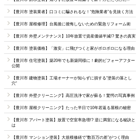
【豊川市 塗装業者】口コミに騙されるな！“危険業者”を見抜く方法
【豊川市 屋根修理】台風後に後悔しないための緊急リフォーム術
【豊川市 外壁メンテナンス】10年放置で資産価値半減!? 驚きの真実
【豊川市 塗装価格】「激安」に飛びつくと家がボロボロになる理由
【豊川市 住宅塗装】築20年でも新築同様に！劇的ビフォーアフター
公開
【豊川市 建物塗装】工場オーナーが知らずに損する“塗装の落とし
穴”
【豊川市 外壁クリーニング】高圧洗浄で家が蘇る！驚愕の写真事例
【豊川市 屋根クリーニング】たった半日で10年若返る屋根の秘密
【豊川市 アパート塗装】放置で空室率急増!? 逆に満室になる秘訣と
は
【豊川市 マンション塗装】大規模修繕で“数百万の差”がつく理由