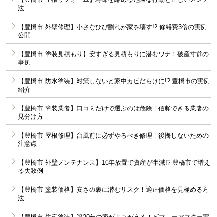
法
【豊橋市 外壁修理】小さなひび割れが家を壊す!? 修繕費3倍の実例
公開
【豊橋市 塗装見積もり】安すぎる見積もりに潜むワナ！破産寸前の
事例
【豊橋市 防水塗装】対策しないと家中カビだらけに!? 豊橋市の実例
紹介
【豊橋市 塗装業者】口コミだけで選ぶのは危険！信頼できる業者の
見分け方
【豊橋市 屋根修理】台風前に必ずやるべき修理！後悔しないための
注意点
【豊橋市 外壁メンテナンス】10年放置で資産が半減!? 豊橋市で増え
る失敗例
【豊橋市 塗装価格】安さの裏に潜むリスク！適正価格を見極める方
法
【豊橋市 住宅塗装】築20年の家がよみがえる！ビフォーアフター実