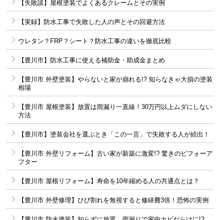
【失敗談】屋根塗装でよくあるクレームとその実例
【実録】防水工事で失敗した人の声とその回避方法
ウレタン？FRP？シート？防水工事の違いを徹底比較
【豊川市】防水工事に使える補助金・助成金まとめ
【豊川市 外壁塗装】やらないと家が崩れる!? 知らなきゃ大損の塗装
相場
【豊川市 屋根塗装】放置は雨漏り一直線！30万円以上ムダにしない
方法
【豊川市】塗装会社を選ぶとき「この一言」で失敗する人が続出！
【豊川市 外壁リフォーム】古い家が新築に激変!? 驚きのビフォーア
フター
【豊川市 屋根リフォーム】寿命を10年縮める人の共通点とは？
【豊川市 外壁修理】ひび割れを無視すると修繕費3倍！恐怖の実例
【豊川市 防水塗装】知らずに放置→雨漏りで家中カビだらけに!?