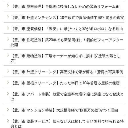
【豊川市 屋根修理】台風後に後悔しないための緊急リフォーム術
【豊川市 外壁メンテナンス】10年放置で資産価値半減!? 驚きの真実
【豊川市 塗装価格】「激安」に飛びつくと家がボロボロになる理由
【豊川市 住宅塗装】築20年でも新築同様に！劇的ビフォーアフター
公開
【豊川市 建物塗装】工場オーナーが知らずに損する“塗装の落とし
穴”
【豊川市 外壁クリーニング】高圧洗浄で家が蘇る！驚愕の写真事例
【豊川市 屋根クリーニング】たった半日で10年若返る屋根の秘密
【豊川市 アパート塗装】放置で空室率急増!? 逆に満室になる秘訣と
は
【豊川市 マンション塗装】大規模修繕で“数百万の差”がつく理由
【豊川市 塗装サービス】知らない人は損してる!? 無料で得られる特
典とは