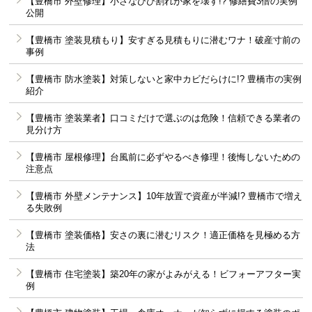
【豊橋市 外壁修理】小さなひび割れが家を壊す!? 修繕費3倍の実例
公開
【豊橋市 塗装見積もり】安すぎる見積もりに潜むワナ！破産寸前の
事例
【豊橋市 防水塗装】対策しないと家中カビだらけに!? 豊橋市の実例
紹介
【豊橋市 塗装業者】口コミだけで選ぶのは危険！信頼できる業者の
見分け方
【豊橋市 屋根修理】台風前に必ずやるべき修理！後悔しないための
注意点
【豊橋市 外壁メンテナンス】10年放置で資産が半減!? 豊橋市で増え
る失敗例
【豊橋市 塗装価格】安さの裏に潜むリスク！適正価格を見極める方
法
【豊橋市 住宅塗装】築20年の家がよみがえる！ビフォーアフター実
例