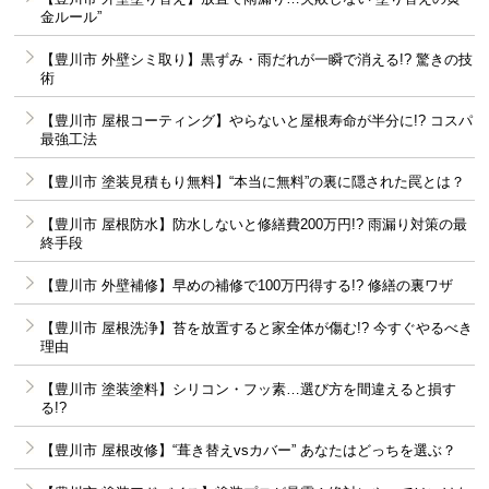
金ルール”
【豊川市 外壁シミ取り】黒ずみ・雨だれが一瞬で消える!? 驚きの技
術
【豊川市 屋根コーティング】やらないと屋根寿命が半分に!? コスパ
最強工法
【豊川市 塗装見積もり無料】“本当に無料”の裏に隠された罠とは？
【豊川市 屋根防水】防水しないと修繕費200万円!? 雨漏り対策の最
終手段
【豊川市 外壁補修】早めの補修で100万円得する!? 修繕の裏ワザ
【豊川市 屋根洗浄】苔を放置すると家全体が傷む!? 今すぐやるべき
理由
【豊川市 塗装塗料】シリコン・フッ素…選び方を間違えると損す
る!?
【豊川市 屋根改修】“葺き替えvsカバー” あなたはどっちを選ぶ？