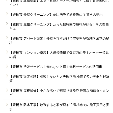
【豊橋市 建物塗装】工場・倉庫オーナーが知らずに損する塗装のポ
イント
【豊橋市 外壁クリーニング】高圧洗浄で新築級に!? 驚きの効果
【豊橋市 屋根クリーニング】たった数時間で屋根が蘇る！その理由
とは
【豊橋市 アパート塗装】外壁を直すだけで空室率が激減!? 成功の秘
訣
【豊橋市 マンション塗装】大規模修繕で数百万の差！オーナー必見
の話
【豊橋市 塗装サービス】知らないと損！無料サービスの活用術
【豊橋市 塗装相談】相談しないと大失敗!? 豊橋市で多い実例と解決
策
【豊橋市 屋根補修】小さな劣化で雨漏り連発!? 最適な補修タイミン
グ
【豊橋市 防水工事】放置すると家が腐る!? 豊橋市での施工費用と実
例