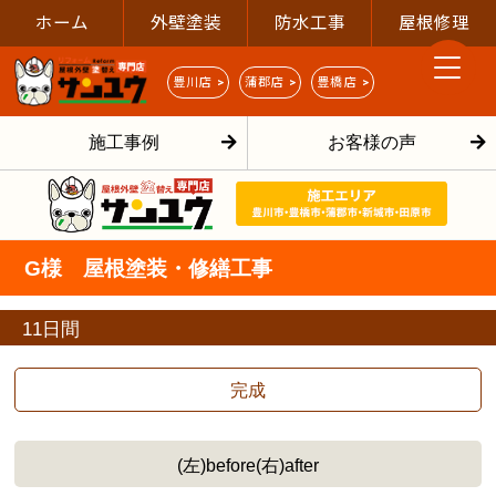
ホーム
外壁塗装
防水工事
屋根修理
豊川店 >
蒲郡店 >
豊橋店 >
施工事例
お客様の声
G様 屋根塗装・修繕工事
11日間
完成
(左)before(右)after