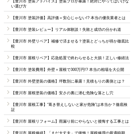
【豊川市 塗装アドバイス】塗装プロが暴露！絶対にやってはいけな
い選び方
【豊川市 塗装評価】高評価＝安心じゃない!? 本当の優良業者とは
【豊川市 塗装レビュー】リアル体験談！失敗と成功の分かれ道
【豊川市 外壁リペア】補修で済ませる？塗装とどっちが得か徹底比
較
【豊川市 屋根リペア】応急処置で終わらせると大損！正しい修繕法
【豊川市 塗装費用】外壁＋屋根で300万円!? 本当の相場を大公開
【豊川市 外壁塗装の価格】坪数別に暴露！見積もりの裏側とは？
【豊川市 屋根塗装の価格】安さの裏に潜む危険な落とし穴
【豊川市 屋根工事】“葺き替えしないと家が危険”は本当か？徹底検
証
【豊川市 屋根リフォーム】雨漏り前にやらないと後悔する工事とは
【豊川市 屋根修繕】「まだ大丈夫」で後悔！屋根修理の最適時期