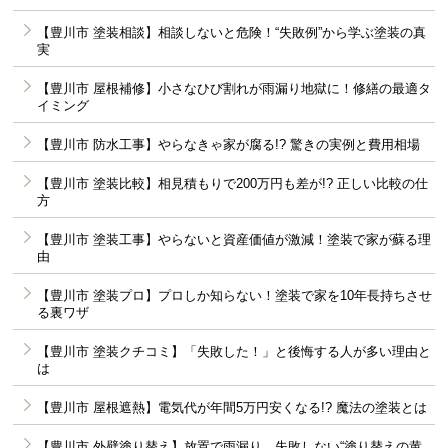
【豊川市 塗装相談】相談しないと危険！“失敗例”から学ぶ塗装の真
実
【豊川市 屋根補修】小さなひび割れが雨漏り地獄に！修繕の最適タ
イミング
【豊川市 防水工事】やらなきゃ家が腐る!? 驚きの実例と費用相場
【豊川市 塗装比較】相見積もりで200万円も差が!? 正しい比較の仕
方
【豊川市 塗装工事】やらないと資産価値が激減！塗装で家が蘇る理
由
【豊川市 塗装プロ】プロしか知らない！塗装で家を10年長持ちさせ
る裏ワザ
【豊川市 塗装クチコミ】「失敗した！」と後悔する人が多い理由と
は
【豊川市 屋根遮熱】電気代が年間5万円安くなる!? 魔法の塗装とは
【豊川市 外壁塗り替え】放置で雨漏り…失敗しない“塗り替えの黄