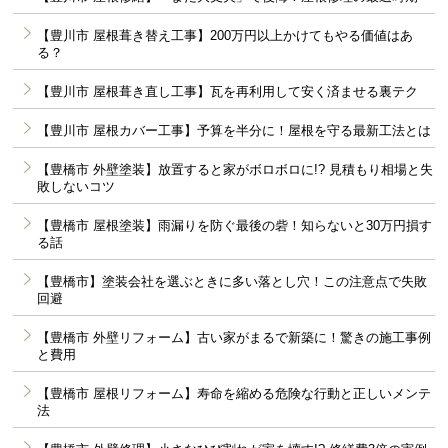
【豊川市 屋根葺き替え工事】200万円以上かけてもやる価値はあ
る？
【豊川市 屋根葺き直し工事】瓦を再利用して安く済ませる裏テク
【豊川市 屋根カバー工事】予算を半分に！屋根を守る最新工法とは
【豊橋市 外壁塗装】放置すると家がボロボロに!? 見積もり相場と失
敗しないコツ
【豊橋市 屋根塗装】雨漏りを防ぐ最後の砦！知らないと30万円損す
る話
【豊橋市】塗装会社を選ぶときに多い落とし穴！この注意点で失敗
回避
【豊橋市 外壁リフォーム】古い家がまるで新築に！驚きの施工事例
と費用
【豊橋市 屋根リフォーム】寿命を縮める危険な行動と正しいメンテ
法