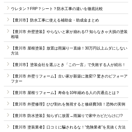
ウレタン？FRP？シート？防水工事の違いを徹底比較
【豊川市】防水工事に使える補助金・助成金まとめ
【豊川市 外壁塗装】やらないと家が崩れる!? 知らなきゃ大損の塗装
相場
【豊川市 屋根塗装】放置は雨漏り一直線！30万円以上ムダにしない
方法
【豊川市】塗装会社を選ぶとき「この一言」で失敗する人が続出！
【豊川市 外壁リフォーム】古い家が新築に激変!? 驚きのビフォーア
フター
【豊川市 屋根リフォーム】寿命を10年縮める人の共通点とは？
【豊川市 外壁修理】ひび割れを無視すると修繕費3倍！恐怖の実例
【豊川市 防水塗装】知らずに放置→雨漏りで家中カビだらけに!?
【豊川市 塗装業者】口コミに騙されるな！“危険業者”を見抜く方法