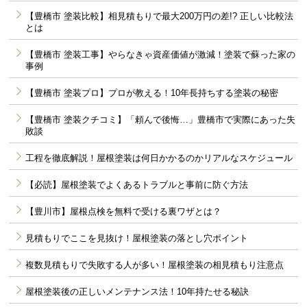
【豊橋市 塗装比較】相見積もりで最大200万円の差!? 正しい比較法
とは
【豊橋市 塗装工事】やらなきゃ資産価値が激減！塗装で蘇った家の
事例
【豊橋市 塗装プロ】プロが教える！10年長持ちする塗装の秘密
【豊橋市 塗装クチコミ】「頼んで後悔…」豊橋市で実際にあった失
敗談
工程を徹底解説！屋根塗装は何日かかるのかリアルなスケジュール
【必読】屋根塗装でよくあるトラブルと事前に防ぐ方法
【豊川市】屋根点検を無料で受ける裏ワザとは？
見積もりでここを見抜け！屋根塗装の落とし穴ポイント
複数見積もりで失敗する人が多い！屋根塗装の相見積もり注意点
屋根塗装後の正しいメンテナンス法！10年持たせる秘訣